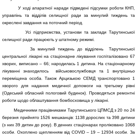
У ході апаратної наради підведені підсумки роботи КНП,
управлінь та відділів селищної ради за минулий тиждень та
окреслені завдання на поточний період.
Усі підприємства, установи та заклади Тарутинської
селищної ради працюють у штатному режимі.
За минулий тиждень до відділень Тарутинської
центральної лікарні на стаціонарне лікування госпіталізовано 67
хворих, виписано – 66; народилась 1 дитина. На стаціонарному
лікуванні знаходилось військовослужбовця та 1 внутрішньо
переміщена особа. Також Арцизькою СЕМД транспортовано 1
хворого для надання медичної допомоги на третьому рівні
(Одеський обласний пологовий будинок). Проводяться ремонтні
роботи щодо облаштування бомбосховища у лікарні.
Медичними працівниками Тарутинського ЦПМСД з 20 по 24
березня прийнято 1526 мешканців: 1138 дорослих та 398 дитини
(з них 39 дитин до року). В денних стаціонарах проліковано 1068
особи. Охоплено щепленням від COVID – 19 – 12934 особи. За