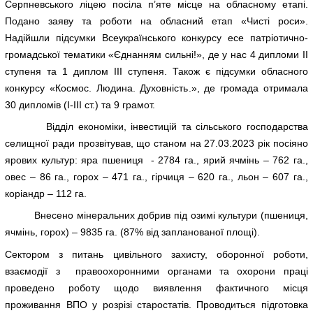
Серпневського ліцею посіла п’яте місце на обласному етапі.
Подано заяву та роботи на обласний етап «Чисті роси».
Надійшли підсумки Всеукраїнського конкурсу есе патріотично-
громадської тематики «Єднанням сильні!», де у нас 4 дипломи II
ступеня та 1 диплом III ступеня. Також є підсумки обласного
конкурсу «Космос. Людина. Духовність.», де громада отримала
30 дипломів (I-III ст.) та 9 грамот.
Відділ економіки, інвестицій та сільського господарства
селищної ради прозвітував, що станом на 27.03.2023 рік посіяно
ярових культур: яра пшениця - 2784 га., ярий ячмінь – 762 га.,
овес – 86 га., горох – 471 га., гірчиця – 620 га., льон – 607 га.,
коріандр – 112 га.
Внесено мінеральних добрив під озимі культури (пшениця,
ячмінь, горох) – 9835 га. (87% від запланованої площі).
Сектором з питань цивільного захисту, оборонної роботи,
взаємодії з правоохоронними органами та охорони праці
проведено роботу щодо виявлення фактичного місця
проживання ВПО у розрізі старостатів. Проводиться підготовка