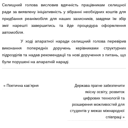
Селищний голова висловив вдячність працівникам селищної
ради за виявлену ініціативність у зібранні необхідних коштів для
придбання реанімобіля для наших захисників, завдяки їм збір
зміг нарешті завершитись та йде процедура оформлення
автомобіля.
У ході апаратної наради селищний голова перевірив
виконання попередніх доручень керівниками структурних
підрозділів та надав рекомендації та нові доручення з питань, що
були порушені на апаратній нараді.
«
Поетична кав’ярня
Держава прагне забезпечити
якісну освіту, розвиток
цифрових технологій та
розширення можливостей для
студентів у межах міжнародної
співпраці
»