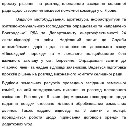
проєкту рішення на розгляд пленарного засідання селищної
ради щодо створення місцевої пожежної команди у с. Ярове.
Відділом містобудування, архітектури, інфраструктури та
житлово-комунального господарства опрацьовано та направлено
Болградської РДА та Департаменту енергоефективності 24
листа-відповіді та звіти. Надісланий запит до Служби
автомобільних доріг щодо встановлення дорожнього знаку
«Пішохідний перехід» та « лежачого поліцейського» біля
шкільного закладу у смт. Березине. Опрацьовані запити до
«Гарячої лінії» та надані відповіді заявникові. Ведеться підготовка
проєктів рішень на розгляд виконавчого комітету селищної ради.
Відділом земельних ресурсів проведено засідання земельної
комісії, на якій погоджувались питання на розгляд пленарного
засідання. Розглянуто 8 заяв фермерських господарств щодо
надання довідки стосовно кількості оброблюваних земельних
ділянок. Також надано відповіді на 3 запити з поліції,
проводиться робота щодо підписання договорів оренди та
додаткових угод.