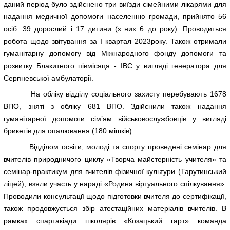
даний період було здійснено три виїзди сімейними лікарями для
надання медичної допомоги населенню громади, прийнято 56
осіб: 39 дорослий і 17 дитини (з них 6 до року). Проводиться
робота щодо звітування за I квартал 2023року. Також отримали
гуманітарну допомогу від Міжнародного фонду допомоги та
розвитку Блакитного півмісяця - IBC у вигляді генератора для
Серпневської амбулаторії.
На обліку відділу соціального захисту перебувають 1678
ВПО, зняті з обліку 681 ВПО. Здійснили також надання
гуманітарної допомоги сім’ям військовослужбовців у вигляді
брикетів для опалювання (180 мішків).
Відділом освіти, молоді та спорту проведені семінар для
вчителів природничого циклу «Творча майстерність учителя» та
семінар-практикум для вчителів фізичної культури (Тарутинський
ліцей), взяли участь у нараді «Родина віртуального спілкування».
Проводили консультації щодо підготовки вчителя до сертифікації,
також продовжується збір атестаційних матеріалів вчителів. В
рамках спартакіади школярів «Козацький гарт» команда