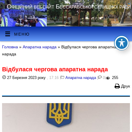
Офіційний вебсайт Бессарабської селищної ради
МЕНЮ
Головна
»
Апаратна нарада
» Відбулася чергова апаратна
нарада
Відбулася чергова апаратна нарада
27 Березня 2023 року
, 17:16
|
Апаратна нарада
|
0
|
255
Друк