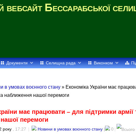
й вебсайт Бессарабської сели
Документи
Селищна рада
Виконком
Пі
и в умовах воєнного стану
» Економіка України має працюв
 та наближення нашої перемоги
країни має працювати – для підтримки армії 
нашої перемоги
2 року
, 17:27
|
Новини в умовах воєнного стану
|
0
|