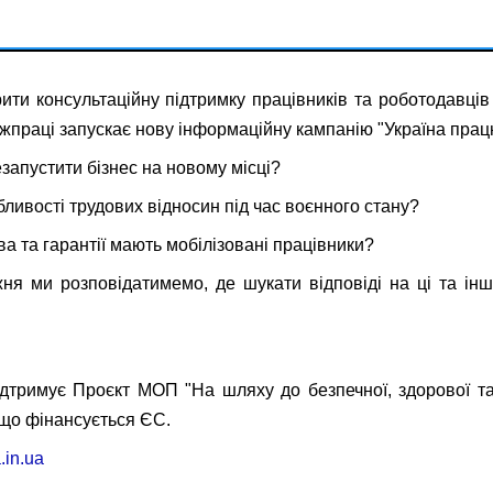
ти консультаційну підтримку працівників та роботодавців
ржпраці запускає нову інформаційну кампанію "Україна працю
запустити бізнес на новому місці?
бливості трудових відносин під час воєнного стану?
ва та гарантії мають мобілізовані працівники?
ня ми розповідатимемо, де шукати відповіді на ці та інш
дтримує Проєкт МОП "На шляху до безпечної, здорової т
, що фінансується ЄС.
a.in.ua