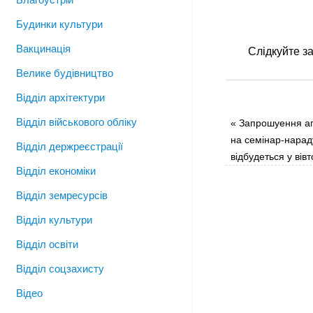
Будинки культури
Вакцинація
Слідкуйте з
Велике будівництво
Відділ архітектури
Відділ військового обліку
«
Запрошуення агр
на семінар-нара
Відділ держреєстрації
відбудеться у вів
Відділ економіки
Відділ земресурсів
Відділ культури
Відділ освіти
Відділ соцзахисту
Відео