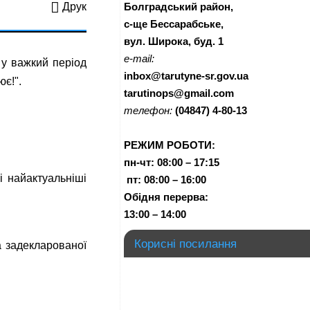
Болградський район,
Друк
с-ще Бессарабське,
вул. Широка, буд. 1
e-mail:
 у важкий період
inbox@tarutyne-sr.gov.ua
є!".
tarutinops@gmail.com
телефон:
(04847) 4-80-13
РЕЖИМ РОБОТИ:
пн-чт:
08:00 – 17:15
і найактуальніші
п
т:
08:00 – 16:00
Обідня перерва:
13:00 – 14:00
Корисні посилання
а задекларованої