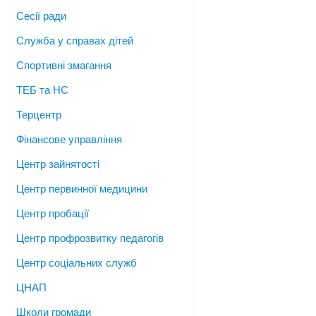
Сесії ради
Служба у справах дітей
Спортивні змагання
ТЕБ та НС
Терцентр
Фінансове управління
Центр зайнятості
Центр первинної медицини
Центр пробації
Центр профрозвитку педагогів
Центр соціальних служб
ЦНАП
Школи громади