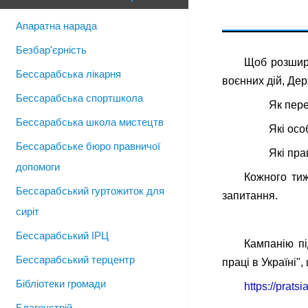
Апаратна нарада
Безбар'єрність
Щоб розшири
Бессарабська лікарня
воєнних дій, Де
Бессарабська спортшкола
Як пере
Бессарабська школа мистецтв
Які осо
Бессарабське бюро правничої
Які пра
допомоги
Кожного тиж
Бессарабський гуртожиток для
запитання.
сиріт
Бессарабський ІРЦ
Кампанію пі
Бессарабський терцентр
праці в Україні"
Бібліотеки громади
https://pratsi
Благоустрій