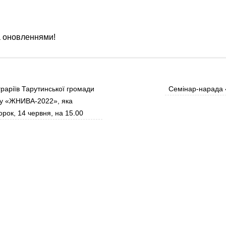
а оновленнями!
аріїв Тарутинської громади
Семінар-нарада
ду «ЖНИВА-2022», яка
торок, 14 червня, на 15.00