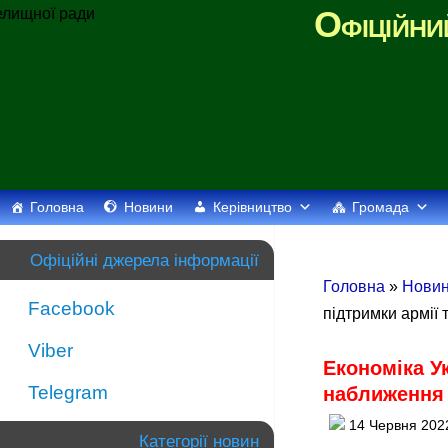
Офіційни
Головна
Новини
Керівництво
Громада
Офіційні джерела інформації
Головна
»
Новин
Facebook
підтримки армії
Viber
Економіка У
Telegram
наближення 
14 Червня 202
Категорії новин