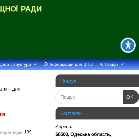
щної ради
дпор. структури
Інформація для ВПО
Пошук
Пошук
ати – для
OK
Контакти
та
Адреса:
199
68500, Одеська область,