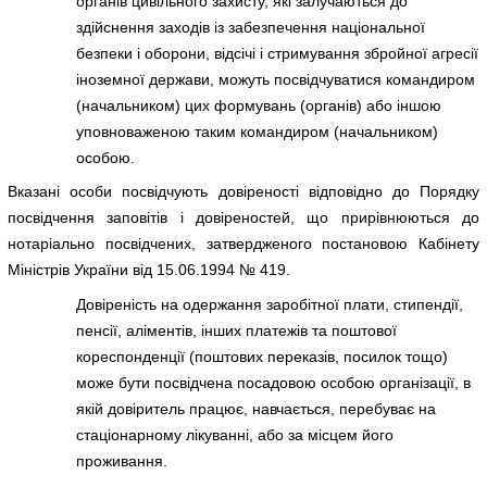
органів цивільного захисту, які залучаються до
здійснення заходів із забезпечення національної
безпеки і оборони, відсічі і стримування збройної агресії
іноземної держави, можуть посвідчуватися командиром
(начальником) цих формувань (органів) або іншою
уповноваженою таким командиром (начальником)
особою.
Вказані особи посвідчують довіреності відповідно до Порядку
посвідчення заповітів і довіреностей, що прирівнюються до
нотаріально посвідчених, затвердженого постановою Кабінету
Міністрів України від 15.06.1994 № 419.
Довіреність на одержання заробітної плати, стипендії,
пенсії, аліментів, інших платежів та поштової
кореспонденції (поштових переказів, посилок тощо)
може бути посвідчена посадовою особою організації, в
якій довіритель працює, навчається, перебуває на
стаціонарному лікуванні, або за місцем його
проживання.