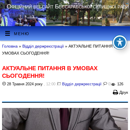
Офіційний вебсайт Бессарабської селищної ради
МЕНЮ
Головна
»
Відділ держреєстрації
» АКТУАЛЬНЕ ПИТАННЯ В
УМОВАХ СЬОГОДЕННЯ!
АКТУАЛЬНЕ ПИТАННЯ В УМОВАХ
СЬОГОДЕННЯ!
28 Травня 2024 року
, 12:00
|
Відділ держреєстрації
|
0
|
126
Друк