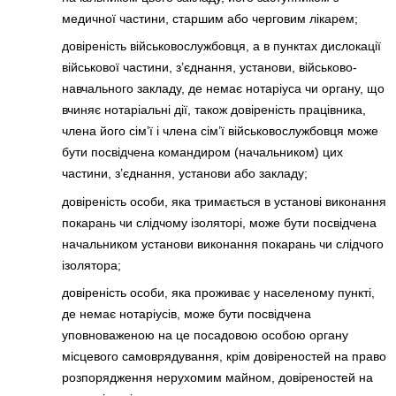
медичної частини, старшим або черговим лікарем;
довіреність військовослужбовця, а в пунктах дислокації
військової частини, з’єднання, установи, військово-
навчального закладу, де немає нотаріуса чи органу, що
вчиняє нотаріальні дії, також довіреність працівника,
члена його сім’ї і члена сім’ї військовослужбовця може
бути посвідчена командиром (начальником) цих
частини, з’єднання, установи або закладу;
довіреність особи, яка тримається в установі виконання
покарань чи слідчому ізоляторі, може бути посвідчена
начальником установи виконання покарань чи слідчого
ізолятора;
довіреність особи, яка проживає у населеному пункті,
де немає нотаріусів, може бути посвідчена
уповноваженою на це посадовою особою органу
місцевого самоврядування, крім довіреностей на право
розпорядження нерухомим майном, довіреностей на