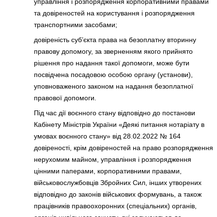
управління і розпорядження корпоративними правами
та довіреностей на користування і розпорядження
транспортними засобами;
довіреність суб’єкта права на безоплатну вторинну
правову допомогу, за зверненням якого прийнято
рішення про надання такої допомоги, може бути
посвідчена посадовою особою органу (установи),
уповноваженого законом на надання безоплатної
правової допомоги.
Під час дії воєнного стану відповідно до постанови
Кабінету Міністрів України «Деякі питання нотаріату в
умовах воєнного стану» від 28.02.2022 № 164
довіреності, крім довіреностей на право розпорядження
нерухомим майном, управління і розпорядження
цінними паперами, корпоративними правами,
військовослужбовців Збройних Сил, інших утворених
відповідно до законів військових формувань, а також
працівників правоохоронних (спеціальних) органів,