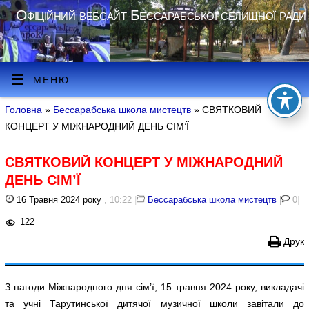
Офіційний вебсайт Бессарабської селищної ради
МЕНЮ
Головна
»
Бессарабська школа мистецтв
» СВЯТКОВИЙ
КОНЦЕРТ У МІЖНАРОДНИЙ ДЕНЬ СІМ’Ї
СВЯТКОВИЙ КОНЦЕРТ У МІЖНАРОДНИЙ
ДЕНЬ СІМ’Ї
16 Травня 2024 року
, 10:22
|
Бессарабська школа мистецтв
|
0
|
122
Друк
З нагоди Міжнародного дня сімʼї, 15 травня 2024 року, викладачі
та учні Тарутинської дитячої музичної школи завітали до