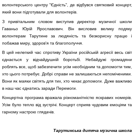
волонтерського центру "Єдність", де відбувся святковий концерт,
який вони підготували для волонтерів.
З привітальним словом виступив директор музичної школи
Гаваньо Юрій Ярославович. Він висловив велику подяку
волонтерам Тарутине за людяність та безкорисну працю і
побажав миру, здоров'я та благополуччя.
В цей нелегкий час спротиву України російській агресії весь світ
єднається у відчайдушній боротьбі. Небайдужі громадяни
роблять все, щоб забезпечити усім необхідним та допомогти тим,
хто цього потребує. Добрі справи не залишаються непоміченими.
Вони як маяки світять для тих, хто чекає допомоги. Дуже важливо
в наш час єднатись заради Перемоги.
Концертна програма вражала різноманітністю яскравих номерів.
Усім було тепло від зустрічі. Концерт сприяв чудовим емоціям та
гарному настрою глядачів.
Тарутинська дитяча музична школа