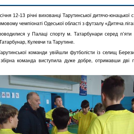
 січня 12-13 річні вихованці Тарутинської дитячо-юнацької 
имовому чемпіонаті Одеської області з футзалу «Дитяча ліга
оводилися у Палаці спорту м. Татарбунари серед п’яти 
Татарбунар, Кулевчи та Тарутине.
арутинської команди увійшли футболісти із селищ Берез
 збірна команда виступила дуже добре, отримавши дві 