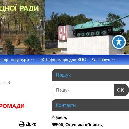
щної ради
дпор. структури
Інформація для ВПО
Пошук
Пошук
ІВ З
OK
Контакти
ГРОМАДИ
Адреса:
Друк
68500, Одеська область,