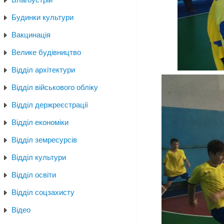
Будинки культури
Вакцинація
Велике будівництво
Відділ архітектури
Відділ військового обліку
Відділ держреєстрації
Відділ економіки
Відділ земресурсів
Відділ культури
Відділ освіти
Відділ соцзахисту
Відео