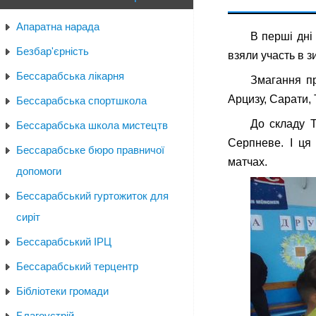
Апаратна нарада
В перші дні
Безбар'єрність
взяли участь в з
Бессарабська лікарня
Змагання пр
Арцизу, Сарати, 
Бессарабська спортшкола
До складу Т
Бессарабська школа мистецтв
Серпневе. І ця
Бессарабське бюро правничої
матчах.
допомоги
Бессарабський гуртожиток для
сиріт
Бессарабський ІРЦ
Бессарабський терцентр
Бібліотеки громади
Благоустрій