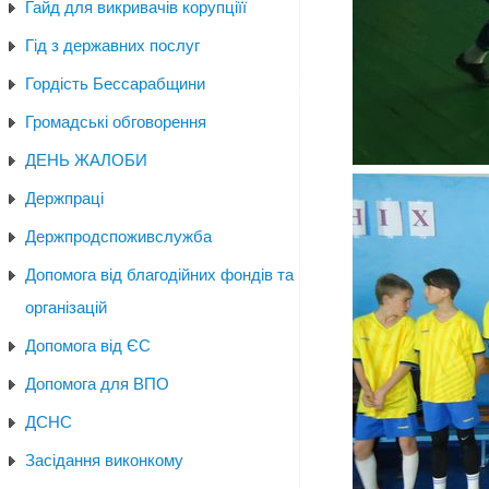
Гайд для викривачів корупціїї
Гід з державних послуг
Гордість Бессарабщини
Громадські обговорення
ДЕНЬ ЖАЛОБИ
Держпраці
Держпродспоживслужба
Допомога від благодійних фондів та
організацій
Допомога від ЄС
Допомога для ВПО
ДСНС
Засідання виконкому