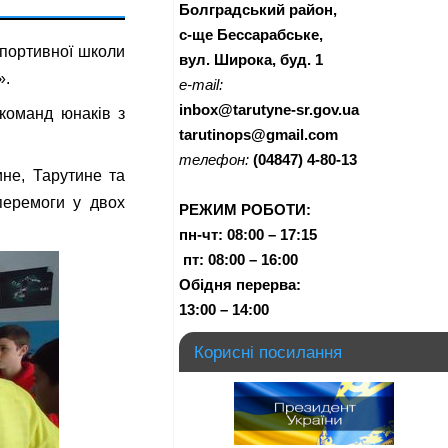
Болградський район,
с-ще Бессарабське,
спортивної школи
вул. Широка, буд. 1
».
e-mail:
inbox@tarutyne-sr.gov.ua
команд юнаків з
tarutinops@gmail.com
телефон:
(04847) 4-80-13
ине, Тарутине та
перемоги у двох
РЕЖИМ РОБОТИ:
пн-чт:
08:00 – 17:15
п
т:
08:00 – 16:00
Обідня перерва:
13:00 – 14:00
Корисні посилання