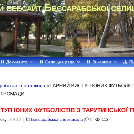
й вебсайт Бессарабської сели
Документи
Селищна рада
Виконком
Пі
рабська спортшкола
» ГАРНИЙ ВИСТУП ЮНИХ ФУТБОЛІСТ
 ГРОМАДИ
ТУП ЮНИХ ФУТБОЛІСТІВ З ТАРУТИНСЬКОЇ 
року
, 09:18
|
Бессарабська спортшкола
|
0
|
112