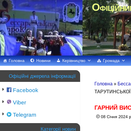
Офіційни
Головна
Новини
Керівництво
Громада
Офіційні джерела інформації
Головна
»
Бесса
Facebook
ТАРУТИНСЬКОЇ
Viber
ГАРНИЙ ВИС
Telegram
08 Січня 2024 
Категорії новин