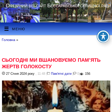
Офіційний вебсайт Бессарабської селищної ради
МЕНЮ
Головна
»
СЬОГОДНІ МИ ВШАНОВУЄМО ПАМ’ЯТЬ
ЖЕРТВ ГОЛОКОСТУ
27 Січня 2024 року
, 11:48
|
Пам'ятні дати
|
0
|
156