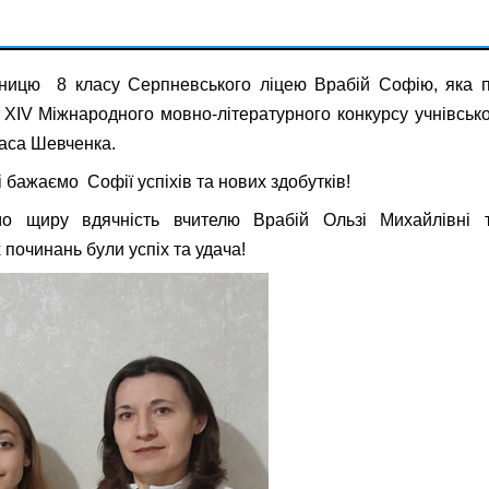
ницю 8 класу Серпневського ліцею Врабій Софію, яка по
 ХІV Міжнародного мовно-літературного конкурсу учнівської
раса Шевченка.
 бажаємо Софії успіхів та нових здобутків!
о щиру вдячність вчителю Врабій Ользі Михайлівні 
 починань були успіх та удача!