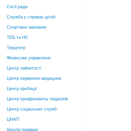
Сесії ради
Служба у справах дітей
Спортивні змагання
ТЕБ та НС
Терцентр
Фінансове управління
Центр зайнятості
Центр первинної медицини
Центр пробації
Центр профрозвитку педагогів
Центр соціальних служб
ЦНАП
Школи громади