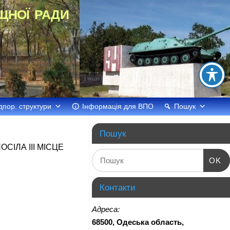
щної ради
дпор. структури
Інформація для ВПО
Пошук
Пошук
ІЛА ІІІ МІСЦЕ
OK
Контакти
Адреса:
68500, Одеська область,