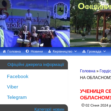
Офіційни
Головна
Новини
Керівництво
Громада
Офіційні джерела інформації
Головна
»
Горді
Facebook
НА ОБЛАСНОМУ
Viber
УЧЕНИЦЯ СЕ
Telegram
ОБЛАСНОМУ
02 Січня 2024 
Категорії новин