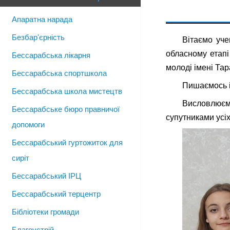
Апаратна нарада
Безбар'єрність
Вітаємо уче
обласному етапі
Бессарабська лікарня
молоді імені Та
Бессарабська спортшкола
Пишаємось і
Бессарабська школа мистецтв
Висловлюєм
Бессарабське бюро правничої
супутниками усіх
допомоги
Бессарабський гуртожиток для
сиріт
Бессарабський ІРЦ
Бессарабський терцентр
Бібліотеки громади
Благоустрій