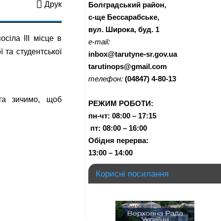
Друк
Болградський район,
с-ще Бессарабське,
вул. Широка, буд. 1
сіла ІІІ місце в
e-mail:
 та студентської
inbox@tarutyne-sr.gov.ua
tarutinops@gmail.com
телефон:
(04847) 4-80-13
та зичимо, щоб
РЕЖИМ РОБОТИ:
пн-чт:
08:00 – 17:15
п
т:
08:00 – 16:00
Обідня перерва:
13:00 – 14:00
Корисні посилання