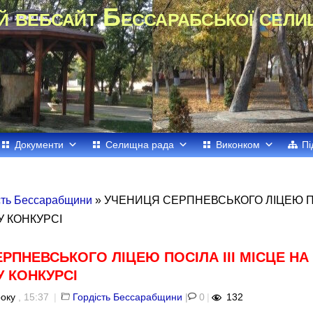
й вебсайт Бессарабської сели
Документи
Селищна рада
Виконком
Пі
сть Бессарабщини
» УЧЕНИЦЯ СЕРПНЕВСЬКОГО ЛІЦЕЮ ПОС
 КОНКУРСІ
РПНЕВСЬКОГО ЛІЦЕЮ ПОСІЛА ІІІ МІСЦЕ НА
 КОНКУРСІ
року
, 15:37
|
Гордість Бессарабщини
|
0
|
132