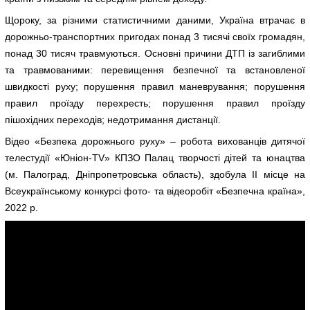
Щороку, за різними статистичними даними, Україна втрачає в
дорожньо-транспортних пригодах понад 3 тисячі своїх громадян,
понад 30 тисяч травмуються. Основні причини ДТП із загиблими
та травмованими: перевищення безпечної та встановленої
швидкості руху; порушення правил маневрування; порушення
правил проїзду перехресть; порушення правил проїзду
пішохідних переходів; недотримання дистанції.
Відео «Безпека дорожнього руху» – робота вихованців дитячої
телестудії «Юніон-TV» КПЗО Палац творчості дітей та юнацтва
(м. Палоград, Дніпропетровська область), здобула ІІ місце на
Всеукраїнському конкурсі фото- та відеоробіт «Безпечна країна»,
2022 р.