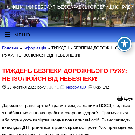
Офіційний вебсайт Бессарабської селищної ради
МЕНЮ
Головна
»
Інформація
» ТИЖДЕНЬ БЕЗПЕКИ ДОРОЖНЬОГО
РУХУ: НЕ ІЗОЛЮЙСЯ ВІД НЕБЕЗПЕКИ!
ТИЖДЕНЬ БЕЗПЕКИ ДОРОЖНЬОГО РУХУ:
НЕ ІЗОЛЮЙСЯ ВІД НЕБЕЗПЕКИ!
23 Жовтня 2023 року
, 16:41
|
Інформація
|
0
|
142
Друк
Дорожньо-транспортний травматизм, за даними ВООЗ, є однією
з найбільших світових проблем охорони здоров’я. Травмуються
або отримують каліцтва щодня понад тисячі осіб. Ризик загинути
внаслідок ДТП різниться в різних країнах, проте 70% припадає на
країни з низьким та середнім рівнем доходу.