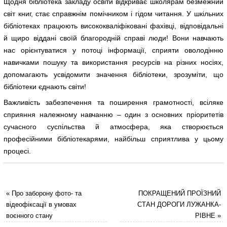
Щодня бібліотека закладу освіти відкриває школярам безмежний
світ книг, стає справжнім помічником і гідом читання. У шкільних
бібліотеках працюють висококваліфіковані фахівці, відповідальні
й щиро віддані своїй благородній справі люди! Вони навчають
нас орієнтуватися у потоці інформації, сприяти оволодінню
навичками пошуку та використання ресурсів на різних носіях,
допомагають усвідомити значення бібліотеки, зрозуміти, що
бібліотеки єднають світи!
Важливість забезпечення та поширення грамотності, всіляке
сприяння належному навчанню – один з основних пріоритетів
сучасного суспільства й атмосфера, яка створюється
професійними бібліотекарями, найбільш сприятлива у цьому
процесі.
«
Про заборону фото- та
ПОКРАЩЕНИЙ ПРОЇЗНИЙ
відеофіксації в умовах
СТАН ДОРОГИ ЛУЖАНКА-
воєнного стану
РІВНЕ
»