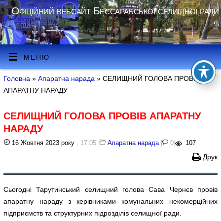
Офіційний вебсайт Бессарабської селищної ради
МЕНЮ
Головна
»
Апаратна нарада
» СЕЛИЩНИЙ ГОЛОВА ПРОВІВ
АПАРАТНУ НАРАДУ
СЕЛИЩНИЙ ГОЛОВА ПРОВІВ АПАРАТНУ
НАРАДУ
16 Жовтня 2023 року
, 17:05
|
Апаратна нарада
|
0
|
107
Друк
Сьогодні Тарутинський селищний голова Сава Чернєв провів
апаратну нараду з керівниками комунальних некомерційних
підприємств та структурних підрозділів селищної ради.