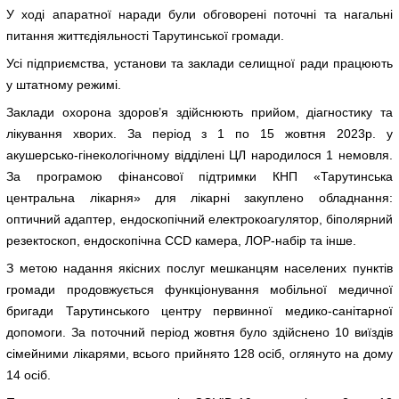
У ході апаратної наради були обговорені поточні та нагальні
питання життєдіяльності Тарутинської громади.
Усі підприємства, установи та заклади селищної ради працюють
у штатному режимі.
Заклади охорона здоров’я здійснюють прийом, діагностику та
лікування хворих. За період з 1 по 15 жовтня 2023р. у
акушерсько-гінекологічному відділені ЦЛ народилося 1 немовля.
За програмою фінансової підтримки КНП «Тарутинська
центральна лікарня» для лікарні закуплено обладнання:
оптичний адаптер, ендоскопічний електрокоагулятор, біполярний
резектоскоп, ендоскопічна ССD камера, ЛОР-набір та інше.
З метою надання якісних послуг мешканцям населених пунктів
громади продовжується функціонування мобільної медичної
бригади Тарутинського центру первинної медико-санітарної
допомоги. За поточний період жовтня було здійснено 10 виїздів
сімейними лікарями, всього прийнято 128 осіб, оглянуто на дому
14 осіб.