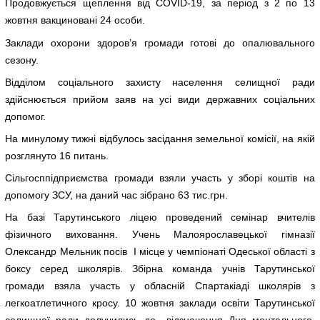
Продовжується щеплення від COVID-19, за період з 2 по 13
жовтня вакциновані 24 особи.
Заклади охорони здоров’я громади готові до опалювального
сезону.
Відділом соціального захисту населення селищної ради
здійснюється прийом заяв на усі види державних соціальних
допомог.
На минулому тижні відбулось засідання земельної комісії, на якій
розглянуто 16 питань.
Сільгосппідприємства громади взяли участь у зборі коштів на
допомогу ЗСУ, на даний час зібрано 63 тис.грн.
На базі Тарутинського ліцею проведений семінар вчителів
фізичного виховання. Учень Малоярославецької гімназії
Олександр Мельник посів І місце у чемпіонаті Одеської області з
боксу серед школярів. Збірна команда учнів Тарутинської
громади взяла участь у обласній Спартакіаді школярів з
легкоатлетичного кросу. 10 жовтня заклади освіти Тарутинської