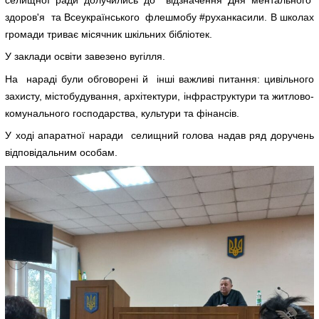
селищної ради долучились до відзначення Дня ментального
здоров'я та Всеукраїнського флешмобу #руханкасили. В школах
громади триває місячник шкільних бібліотек.
У заклади освіти завезено вугілля.
На нараді були обговорені й інші важливі питання: цивільного
захисту, містобудування, архітектури, інфраструктури та житлово-
комунального господарства, культури та фінансів.
У ході апаратної наради селищний голова надав ряд доручень
відповідальним особам.