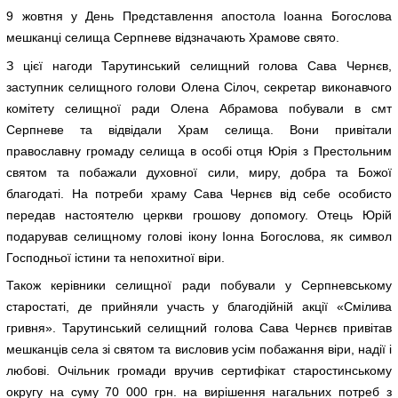
9 жовтня у День Представлення апостола Іоанна Богослова
мешканці селища Серпневе відзначають Храмове свято.
З цієї нагоди Тарутинський селищний голова Сава Чернєв,
заступник селищного голови Олена Сілоч, секретар виконавчого
комітету селищної ради Олена Абрамова побували в смт
Серпневе та відвідали Храм селища. Вони привітали
православну громаду селища в особі отця Юрія з Престольним
святом та побажали духовної сили, миру, добра та Божої
благодаті. На потреби храму Сава Чернєв від себе особисто
передав настоятелю церкви грошову допомогу. Отець Юрій
подарував селищному голові ікону Іонна Богослова, як символ
Господньої істини та непохитної віри.
Також керівники селищної ради побували у Серпневському
старостаті, де прийняли участь у благодійній акції «Смілива
гривня». Тарутинський селищний голова Сава Чернєв привітав
мешканців села зі святом та висловив усім побажання віри, надії і
любові. Очільник громади вручив сертифікат старостинському
округу на суму 70 000 грн. на вирішення нагальних потреб з