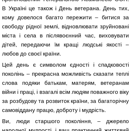
В Україні це також і День ветерана. День тих,
кому довелося багато пережити – битися за
свободу рідної землі, відновлювати зруйновані
міста і села в післявоєнний час, виховувати
дітей, передаючи їм кращі людські якості –
любов до своєї країни.
Цей день є символом єдності і спадковості
поколінь – прекрасна можливість сказати теплі
слова подяки батькам, матерям, ветеранам
війни і праці, і взагалі всім людям поважного віку
за розбудову та розвиток країни, за багаторічну
самовіддану працю, доброту і мудрість.
Ви, люди старшого покоління, – джерело
народної мудрості, і ваш практичний життєвий