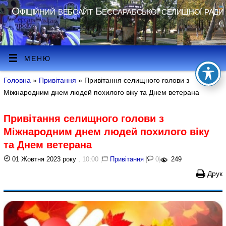
Офіційний вебсайт Бессарабської селищної ради
МЕНЮ
Головна
»
Привітання
» Привітання селищного голови з
Міжнародним днем людей похилого віку та Днем ветерана
Привітання селищного голови з
Міжнародним днем людей похилого віку
та Днем ветерана
01 Жовтня 2023 року
, 10:00
|
Привітання
|
0
|
249
Друк