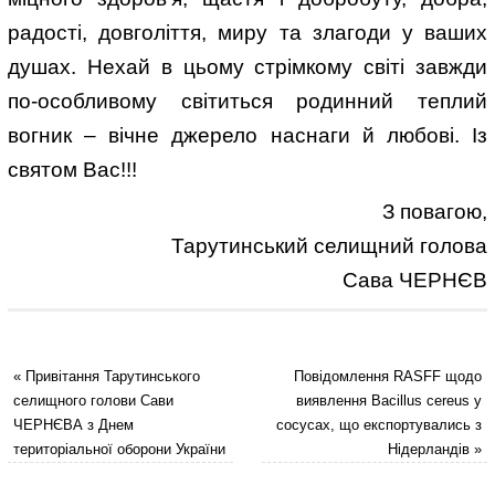
радості, довголіття, миру та злагоди у ваших
душах. Нехай в цьому стрімкому світі завжди
по-особливому світиться родинний теплий
вогник – вічне джерело наснаги й любові. Із
святом Вас!!!
З повагою,
Тарутинський селищний голова
Сава ЧЕРНЄВ
«
Привітання Тарутинського
Повідомлення RASFF щодо
селищного голови Сави
виявлення Bacillus cereus у
ЧЕРНЄВА з Днем
сосусах, що експортувались з
територіальної оборони України
Нідерландів
»