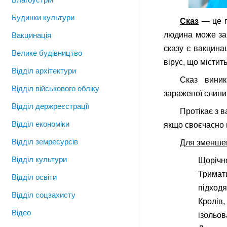
Будинки культури
Сказ
— це г
людина може зар
Вакцинація
сказу є вакцина
Велике будівництво
вірус, що містит
Відділ архітектури
Сказ виник
Відділ військового обліку
зараженої слини
Відділ держреєстрації
Протікає з 
Відділ економіки
якщо своєчасно 
Відділ земресурсів
Для зменше
Відділ культури
Щорічно
Тримати
Відділ освіти
підходя
Відділ соцзахисту
Кролів,
Відео
ізольов