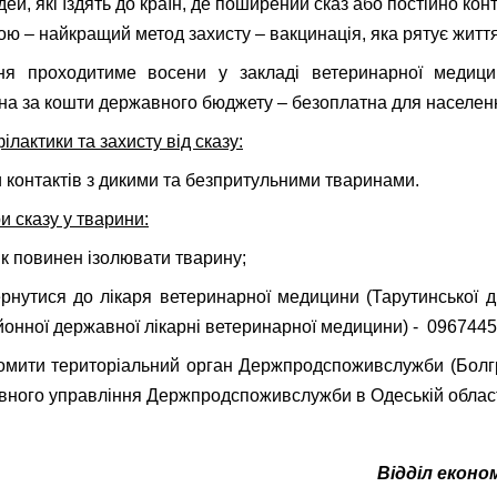
ей, які їздять до країн, де поширений сказ або постійно кон
ю – найкращий метод захисту – вакцинація, яка рятує життя
ня проходитиме восени у закладі ветеринарної медици
на за кошти державного бюджету – безоплатна для населен
лактики та захисту від сказу:
 контактів з дикими та безпритульними тваринами.
ри сказу у тварини:
повинен ізолювати тварину;
ся до лікаря ветеринарної медицини (Тарутинської діл
йонної державної лікарні ветеринарної медицини) - 0967445
ти територіальний орган Держпродспоживслужби (Болг
вного управління Держпродспоживслужби в Одеській област
Відділ еконо