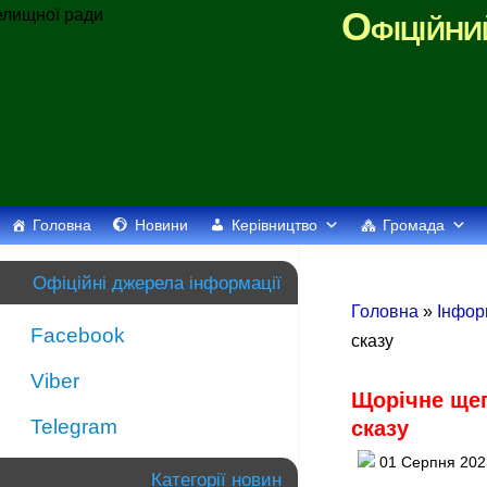
Офіційни
Головна
Новини
Керівництво
Громада
Офіційні джерела інформації
Головна
»
Інфор
Facebook
сказу
Viber
Щорічне щеп
Telegram
сказу
01 Серпня 202
Категорії новин