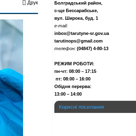
Друк
Болградський район,
с-ще Бессарабське,
вул. Широка, буд. 1
e-mail:
inbox@tarutyne-sr.gov.ua
tarutinops@gmail.com
телефон:
(04847) 4-80-13
РЕЖИМ РОБОТИ:
пн-чт:
08:00 – 17:15
п
т:
08:00 – 16:00
Обідня перерва:
13:00 – 14:00
Корисні посилання