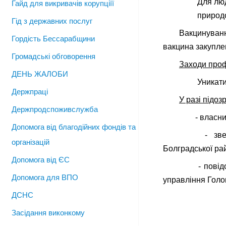
Для люд
Гайд для викривачів корупціїї
природо
Гід з державних послуг
Вакцинуван
Гордість Бессарабщини
вакцина закупле
Громадські обговорення
Заходи профі
ДЕНЬ ЖАЛОБИ
Уникати
Держпраці
У разі підоз
Держпродспоживслужба
- власник 
Допомога від благодійних фондів та
- звернути
організацій
Болградської ра
Допомога від ЄС
- повідоми
Допомога для ВПО
управління Голо
ДСНС
Засідання виконкому