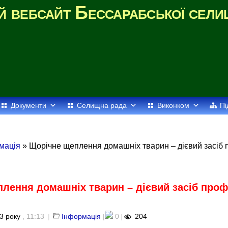
й вебсайт Бессарабської сели
Документи
Селищна рада
Виконком
Пі
мація
» Щорічне щеплення домашніх тварин – дієвий засіб 
лення домашніх тварин – дієвий засіб проф
3 року
, 11:13
|
Інформація
|
0
|
204