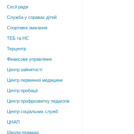
Сесії ради
Служба у справах дітей
Спортивні змагання
ТЕБ та НС
Терцентр
Фінансове управління
Центр зайнятості
Центр первинної медицини
Центр пробації
Центр профрозвитку педагогів
Центр соціальних служб
ЦНАП
Школи громади