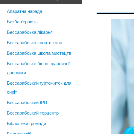
Апаратна нарада
Безбар'єрність
Бессарабська лікарня
Бессарабська спортшкола
Бессарабська школа мистецтв
Бессарабське бюро правничої
допомоги
Бессарабський гуртожиток для
сиріт
Бессарабський ІРЦ
Бессарабський терцентр
Бібліотеки громади
Благоустрій