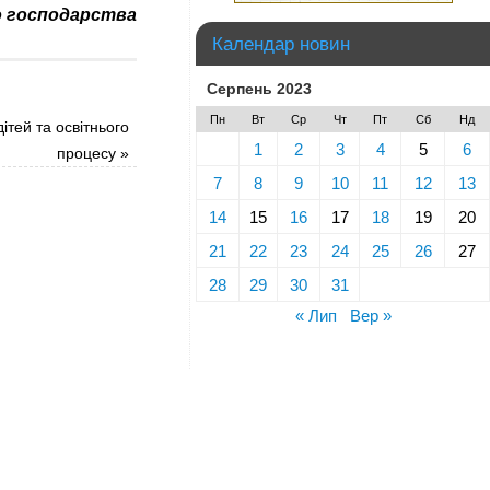
о господарства
Календар новин
Серпень 2023
Пн
Вт
Ср
Чт
Пт
Сб
Нд
ітей та освітнього
1
2
3
4
5
6
процесу
»
7
8
9
10
11
12
13
14
15
16
17
18
19
20
21
22
23
24
25
26
27
28
29
30
31
« Лип
Вер »