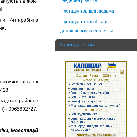
Гендерна рівність
тактують з дикою
!
Протидія торгівлі людьми
ни. Антирабічна
Протидія та запобігання
ня.
домашньому насильству
Календар свят
ьничної лікарні
423;
радське районне
і) - 0965692727.
міки, інвестицій