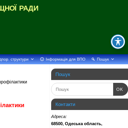
щної ради
дпор. структури
Інформація для ВПО
Пошук
Пошук
профілактики
OK
Контакти
ілактики
Адреса:
68500, Одеська область,