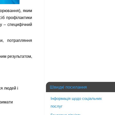
ворювання), яким
сіб профілактики
зу – специфічний
и, потрапляння
ним результатом,
Швидкі посилання
ся людей і
Інформація щодо соціальних
тримати
послуг