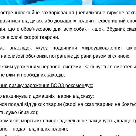
остре інфекційне захворювання (невиліковне вірусне зах
азитися від диких або домашніх тварин і ефективний спо
ція, що є обов'язковою для всіх собак і кішок. Збудник ска
ься в слині хворої тварини.
ає внаслідок укусу, подряпини мікроушкодження шкір
 на слизові оболонки, потрапляє до рани разом зі слиною.
важким ураженням нервової системи. Закінчується смертель
не вжити необхідних заходів.
ння ризику зараження ВООЗ рекомендує:
 вакцинувати домашніх тварин від сказу;
ся подалі від диких тварин (хворі на сказ тварини не боять
ть дуже близько);
 хом’яків, морських свинок здебільш не вакцинують, краще 
ано – подалі від інших тварин;