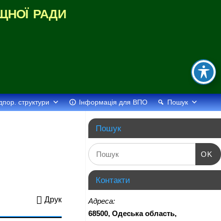
щної ради
дпор. структури
Інформація для ВПО
Пошук
Пошук
OK
Контакти
Друк
Адреса:
68500, Одеська область,