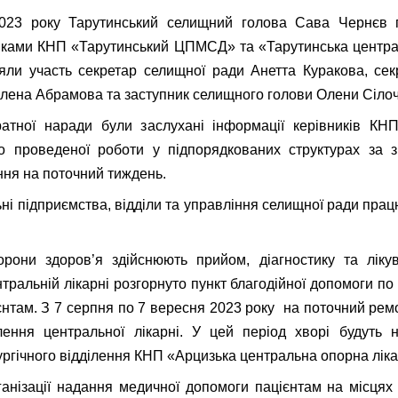
023 року Тарутинський селищний голова Сава Чернєв 
иками КНП «Тарутинський ЦПМСД» та «Тарутинська центра
яли участь секретар селищної ради Анетта Куракова, се
лена Абрамова та заступник селищного голови Олени Сілоч
атної наради були заслухані інформації керівників КНП
о проведеної роботи у підпорядкованих структурах за з
ння на поточний тиждень.
ьні підприємства, відділи та управління селищної ради пра
орони здоров’я здійснюють прийом, діагностику та ліку
нтральній лікарні розгорнуто пункт благодійної допомоги по
єнтам. З 7 серпня по 7 вересня 2023 року на поточний рем
ілення центральної лікарні. У цей період хворі будуть
рургічного відділення КНП «Арцизька центральна опорна лік
анізації надання медичної допомоги пацієнтам на місцях 