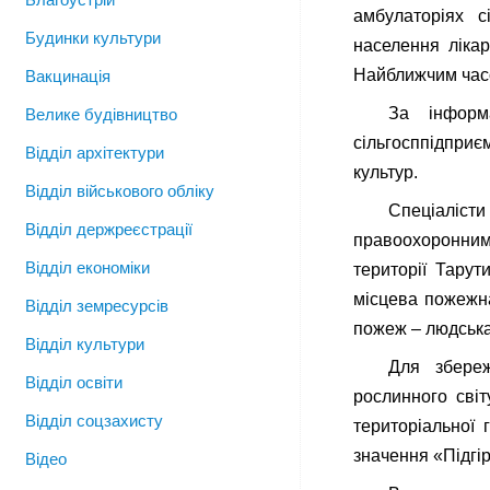
амбулаторіях 
Будинки культури
населення лікар
Найближчим часо
Вакцинація
За інформа
Велике будівництво
сільгосппідпри
Відділ архітектури
культур.
Відділ військового обліку
Спеціаліст
Відділ держреєстрації
правоохоронним
Відділ економіки
території Тарут
місцева пожежна
Відділ земресурсів
пожеж – людська
Відділ культури
Для збереж
Відділ освіти
рослинного світ
Відділ соцзахисту
територіальної 
значення «Підгі
Відео