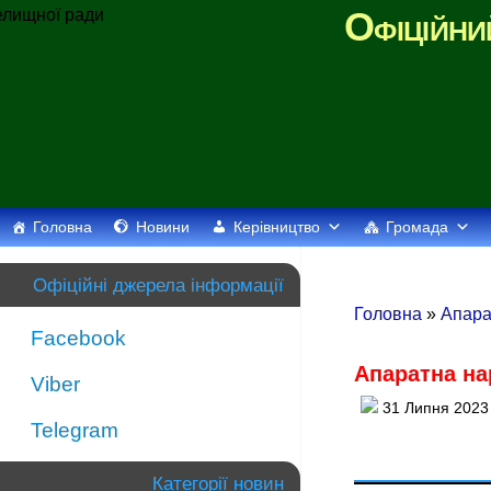
Офіційни
Головна
Новини
Керівництво
Громада
Офіційні джерела інформації
Головна
»
Апара
Facebook
Апаратна на
Viber
31 Липня 2023
Telegram
Категорії новин