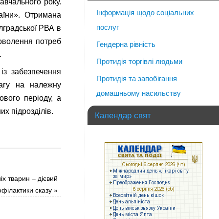
авчального року.
Інформація щодо соціальних
аїни». Отримана
послуг
лградської РВА в
доволення потреб
Гендерна рівність
.
Протидія торгівлі людьми
із забезпечення
Протидія та запобігання
вагу на належну
домашньому насильству
ового періоду, а
х підрозділів.
Календар свят
х тварин – дієвий
офілактики сказу
»