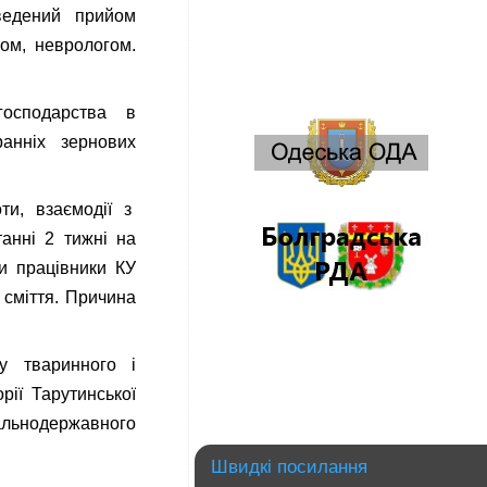
ведений прийом
гом, неврологом.
господарства в
ранніх зернових
ти, взаємодії з
анні 2 тижні на
ли працівники КУ
 сміття. Причина
у тваринного і
рії Тарутинської
гальнодержавного
Швидкі посилання