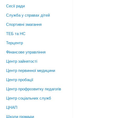
Сесії ради
Служба у справах дітей
Спортивні змагання
ТЕБ та НС
Терцентр
Фінансове управління
Центр зайнятості
Центр первинної медицини
Центр пробації
Центр профрозвитку педагогів
Центр соціальних служб
ЦНАП
Школи громади