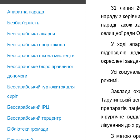
31 липня 2
Апаратна нарада
нараду з керівн
Безбар'єрність
нараді також вз
селищної ради О
Бессарабська лікарня
У ході апар
Бессарабська спортшкола
підрозділів щод
Бессарабська школа мистецтв
окреслені завда
Бессарабське бюро правничої
Усі комунал
допомоги
режимі.
Бессарабський гуртожиток для
Заклади ох
сиріт
Тарутинській це
Бессарабський ІРЦ
препаратів паці
хірургічне відд
Бессарабський терцентр
лікування до хі
Бібліотеки громади
З метою орг
Благоустрій