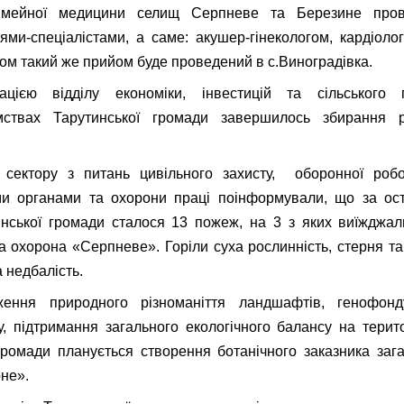
сімейної медицини селищ Серпневе та Березине про
ями-спеціалістами, а саме: акушер-гінекологом, кардіоло
м такий же прийом буде проведений в с.Виноградівка.
цією відділу економіки, інвестицій та сільського 
ємствах Тарутинської громади завершилось збирання 
и сектору з питань цивільного захисту, оборонної робо
и органами та охорони праці поінформували, що за ост
инської громади сталося 13 пожеж, на 3 з яких виїжджа
 охорона «Серпневе». Горіли суха рослинність, стерня та
 недбалість.
ення природного різноманіття ландшафтів, генофонд
у, підтримання загального екологічного балансу на терито
громади планується створення ботанічного заказника за
рне».