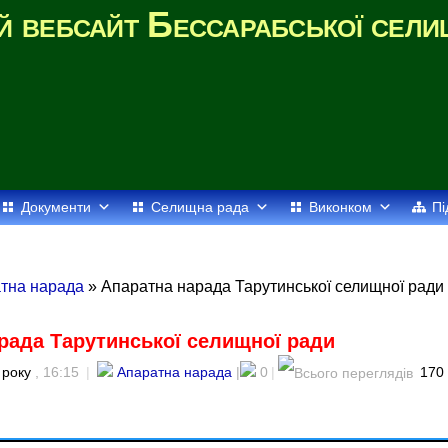
й вебсайт Бессарабської сели
Документи
Селищна рада
Виконком
Пі
тна нарада
» Апаратна нарада Тарутинської селищної ради
рада Тарутинської селищної ради
 року
, 16:15
|
Апаратна нарада
|
0
|
170