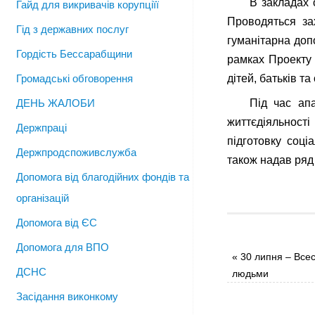
В закладах 
Гайд для викривачів корупціїї
Проводяться за
Гід з державних послуг
гуманітарна доп
Гордість Бессарабщини
рамках Проекту 
Громадські обговорення
дітей, батьків та
ДЕНЬ ЖАЛОБИ
Під час апа
життєдіяльност
Держпраці
підготовку соці
Держпродспоживслужба
також надав ряд
Допомога від благодійних фондів та
організацій
Допомога від ЄС
Допомога для ВПО
«
30 липня – Всесв
ДСНС
людьми
Засідання виконкому