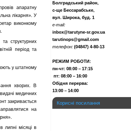
Болградський район,
провів апаратну
с-ще Бессарабське,
льна лікарня». У
вул. Широка, буд. 1
кретар виконкому
e-mail:
.
inbox@tarutyne-sr.gov.ua
tarutinops@gmail.com
 та структурних
телефон:
(04847) 4-80-13
вітній період та
РЕЖИМ РОБОТИ:
цюють у штатному
пн-чт:
08:00 – 17:15
п
т:
08:00 – 16:00
Обідня перерва:
вання хворих. В
13:00 – 14:00
 видачі медичних
онт закривається
Корисні посилання
 направлятися на
арня».
в липні місяці в