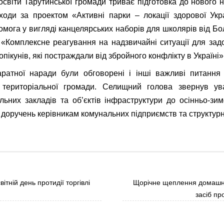
освіти Тарутинської громади триває підготовка до нового н
ходи за проектом «Активні парки – локації здорової Укр
омога у вигляді канцелярських наборів для школярів від Бо
«Комплексне реагування на надзвичайні ситуації для за
 опікунів, які постраждали від збройного конфлікту в Україні»
ратної наради були обговорені і інші важливі питання 
і територіальної громади. Селищний голова звернув у
альних закладів та об’єктів інфраструктури до осінньо-зим
 доручень керівникам комунальних підприємств та структурни
ітній день протидії торгівлі
Щорічне щеплення домашні
засіб пр