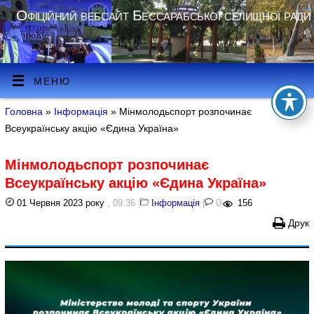
Офіційний вебсайт Бессарабської селищної ради
МЕНЮ
Головна
»
Інформація
» Мінмолодьспорт розпочинає
Всеукраїнську акцію «Єдина Україна»
Мінмолодьспорт розпочинає
Всеукраїнську акцію «Єдина Україна»
01 Червня 2023 року
, 09:36
|
Інформація
|
0
|
156
Друк