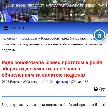
Офіційний вебсайт Бессарабської селищної ради
МЕНЮ
Головна
»
Інформація
» Рада зобов’язала бізнес протягом 5
років зберігати документи, пов’язані з обчисленням та сплатою
податків
Рада зобов’язала бізнес протягом 5 років
зберігати документи, пов’язані з
обчисленням та сплатою податків
27 Березня 2023 року
, 12:27
|
Інформація
|
0
|
186
Друк
Згідно до закону, платники податків зобов’язані протягом 5 років