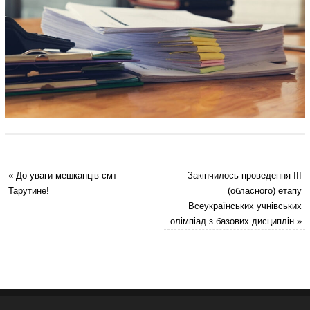
«
До уваги мешканців смт
Закінчилось проведення ІІІ
Тарутине!
(обласного) етапу
Всеукраїнських учнівських
олімпіад з базових дисциплін
»