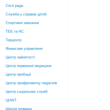
Сесії ради
Служба у справах дітей
Спортивні змагання
ТЕБ та НС
Терцентр
Фінансове управління
Центр зайнятості
Центр первинної медицини
Центр пробації
Центр профрозвитку педагогів
Центр соціальних служб
ЦНАП
Школи громади