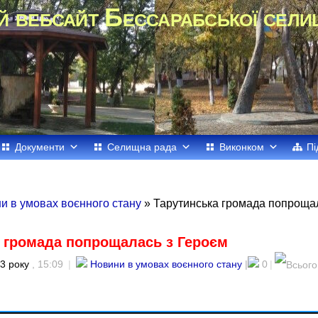
й вебсайт Бессарабської сели
Документи
Селищна рада
Виконком
Пі
и в умовах воєнного стану
» Тарутинська громада попроща
 громада попрощалась з Героєм
3 року
, 15:09
|
Новини в умовах воєнного стану
|
0
|