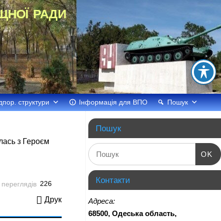
щної ради
дпор. структури
Інформація для ВПО
Пошук
Пошук
лась з Героєм
OK
Контакти
226
Друк
Адреса:
68500, Одеська область,