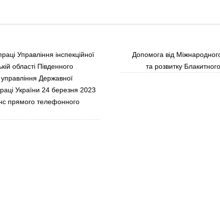
праці Управління інспекційної
Допомога від Міжнародног
ькій області Південного
та розвитку Блакитног
 управління Державної
праці України 24 березня 2023
нс прямого телефонного