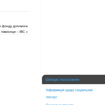
о фонду допомоги
о півмісяця – IBC
»
Швидкі посилання
Інформація щодо соціальних
послуг