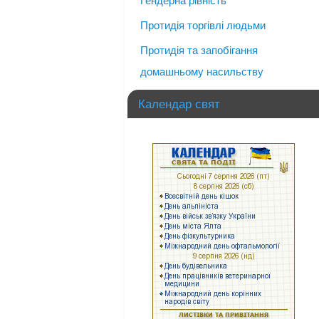
Гендерна рівність
Протидія торгівлі людьми
Протидія та запобігання
домашньому насильству
Календар свят