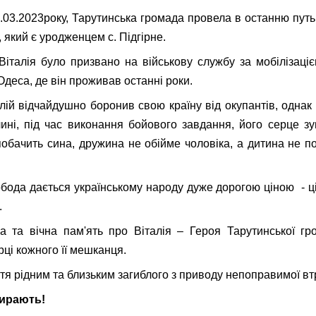
3.03.2023року, Тарутинська громада провела в останню путь
, який є уродженцем с. Підгірне.
 Віталія було призвано на військову службу за мобілізац
деса, де він проживав останні роки.
лій відчайдушно боронив свою країну від окупантів, однак
ні, під час виконання бойового завдання, його серце з
побачить сина, дружина не обійме чоловіка, а дитина не по
бода дається українському народу дуже дорогою ціною - ц
й...
а та вічна пам'ять про Віталія – Героя Тарутинської г
ці кожного її мешканця.
ття рідним та близьким загиблого з приводу непоправимої вт
мирають!