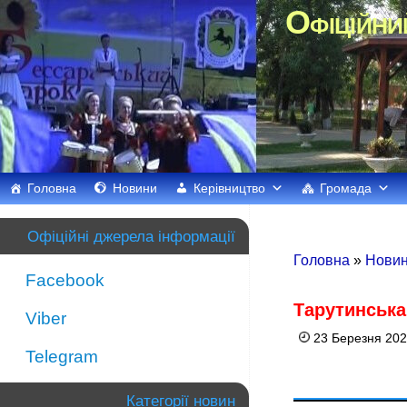
Офіційни
Головна
Новини
Керівництво
Громада
Офіційні джерела інформації
Головна
»
Новин
Facebook
Тарутинська
Viber
23 Березня 202
Telegram
Категорії новин