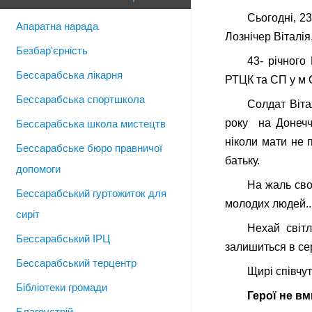
Сьогодні, 2
Апаратна нарада
Лознічер Віталія
Безбар'єрність
43- річного
Бессарабська лікарня
РТЦК та СП у м О
Бессарабська спортшкола
Солдат Віта
року на Донеччи
Бессарабська школа мистецтв
ніколи мати не 
Бессарабське бюро правничої
батьку.
допомоги
На жаль сво
Бессарабський гуртожиток для
молодих люде
сиріт
Нехай світл
Бессарабський ІРЦ
залишиться в сер
Бессарабський терцентр
Щирі співчу
Бібліотеки громади
Герої не в
Благоустрій