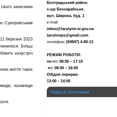
Болградський район,
 свого захисника
с-ще Бессарабське,
вул. Широка, буд. 1
e-mail:
ією Суворовським
inbox@tarutyne-sr.gov.ua
tarutinops@gmail.com
 11 березня 2023
телефон:
(04847) 4-80-13
упинилося. Більш
біжить назустріч
РЕЖИМ РОБОТИ:
пн-чт:
08:00 – 17:15
п
т:
08:00 – 16:00
іною життя таких
Обідня перерва:
13:00 – 14:00
ромади, назавжди
Корисні посилання
рати.