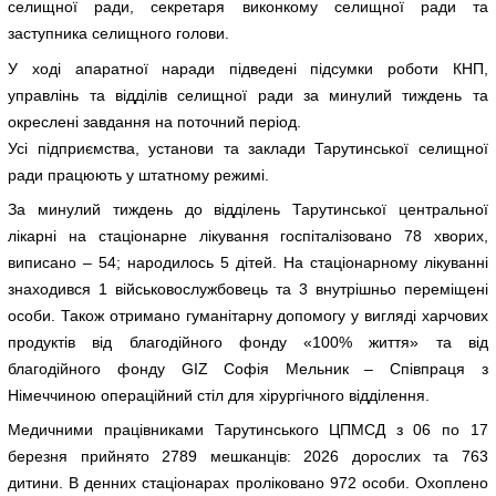
селищної ради, секретаря виконкому селищної ради та
заступника селищного голови.
У ході апаратної наради підведені підсумки роботи КНП,
управлінь та відділів селищної ради за минулий тиждень та
окреслені завдання на поточний період.
Усі підприємства, установи та заклади Тарутинської селищної
ради працюють у штатному режимі.
За минулий тиждень до відділень Тарутинської центральної
лікарні на стаціонарне лікування госпіталізовано 78 хворих,
виписано – 54; народилось 5 дітей. На стаціонарному лікуванні
знаходився 1 військовослужбовець та 3 внутрішньо переміщені
особи. Також отримано гуманітарну допомогу у вигляді харчових
продуктів від благодійного фонду «100% життя» та від
благодійного фонду GIZ Софія Мельник – Співпраця з
Німеччиною операційний стіл для хірургічного відділення.
Медичними працівниками Тарутинського ЦПМСД з 06 по 17
березня прийнято 2789 мешканців: 2026 дорослих та 763
дитини. В денних стаціонарах проліковано 972 особи. Охоплено