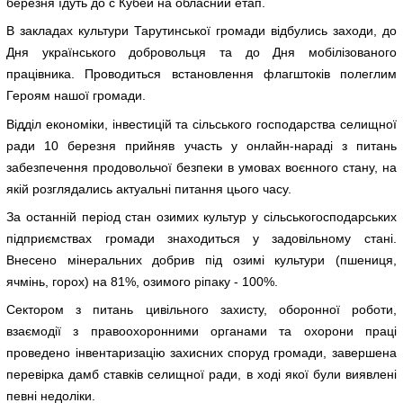
березня їдуть до с Кубей на обласний етап.
В закладах культури Тарутинської громади відбулись заходи, до
Дня українського добровольця та до Дня мобілізованого
працівника. Проводиться встановлення флагштоків полеглим
Героям нашої громади.
Відділ економіки, інвестицій та сільського господарства селищної
ради 10 березня прийняв участь у онлайн-нараді з питань
забезпечення продовольчої безпеки в умовах воєнного стану, на
якій розглядались актуальні питання цього часу.
За останній період стан озимих культур у сільськогосподарських
підприємствах громади знаходиться у задовільному стані.
Внесено мінеральних добрив під озимі культури (пшениця,
ячмінь, горох) на 81%, озимого ріпаку - 100%.
Сектором з питань цивільного захисту, оборонної роботи,
взаємодії з правоохоронними органами та охорони праці
проведено інвентаризацію захисних споруд громади, завершена
перевірка дамб ставків селищної ради, в ході якої були виявлені
певні недоліки.