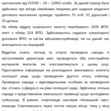
щепленням від COVID – 19 – 12862 особи. За даний період було
здійснено три виїзди сімейними лікарями для надання медичної
допомоги населенню громади, прийнято 75 осіб: 51 дорослий і
24 дитини.
На обліку відділу соціального захисту перебувають 1835 ВПО,
зняті з обліку 524 ВПО. Здійснювалось надання гуманітарної
допомоги ВПО та сім’ям військовослужбовців, які на даний час
знаходяться на передовій.
Відділом освіти, молоді та спорту проведена нарада із
заступниками директорів шкіл, проводиться збір атестаційних
матеріалів вчителів, які атестуватимуться у цьому році.
Підготовлена інформація на розглядання виконавчого комітету
селищної ради щодо проведення другого етапу олімпіад.
Проведена нарада з відповідальними особами за проведення
гри «Сокіл» («Джура») на рівні селищної ради. Здійснена спільна
нарада з представником ювенальної превенції щодо молодіжних
субкультур. В рамках спартакіади школярів «Козацький гарт»
команда Серпневського ліцею посіла перше місце, тому у кінці