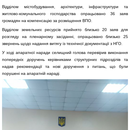
Відділом містобудування, архітектури, інфраструктури та
житлово-комунального господарства опрацьовано 36 заяв
громадян на компенсацію за розміщення ВПО.
Відділом земельних ресурсів прийнято близько 20 заяв для
розгляду на пленарному засіданні, опрацьовано близько 25
звернень щодо надання витягу із технічної документації з НГО.
У ході апаратної наради селищний голова перевірив виконання
попередніх доручень керівниками структурних підрозділів та
надав рекомендації та нові доручення з питань, що були
порушені на апаратній нараді.