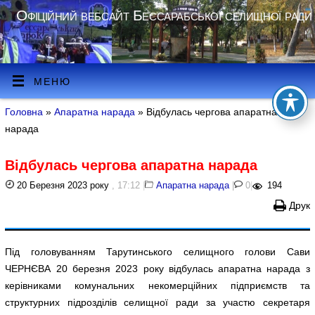
Офіційний вебсайт Бессарабської селищної ради
МЕНЮ
Головна
»
Апаратна нарада
» Відбулась чергова апаратна
нарада
Відбулась чергова апаратна нарада
20 Березня 2023 року
, 17:12
|
Апаратна нарада
|
0
|
194
Друк
Під головуванням Тарутинського селищного голови Сави
ЧЕРНЄВА 20 березня 2023 року відбулась апаратна нарада з
керівниками комунальних некомерційних підприємств та
структурних підрозділів селищної ради за участю секретаря