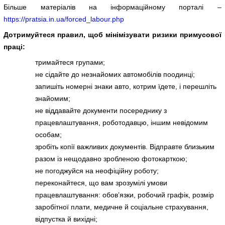
Більше матеріалів на інформаційному порталі –
https://pratsia.in.ua/forced_labour.php
Дотримуйтеся правил, щоб мінімізувати ризики примусової
праці:
тримайтеся групами;
не сідайте до незнайомих автомобілів поодинці;
запишіть номерні знаки авто, котрим їдете, і перешліть
знайомим;
не віддавайте документи посереднику з
працевлаштування, роботодавцю, іншим невідомим
особам;
зробіть копії важливих документів. Відправте близьким
разом із нещодавно зробленою фотокарткою;
не погоджуйся на неофіційну роботу;
переконайтеся, що вам зрозумілі умови
працевлаштування: обов’язки, робочий графік, розмір
заробітної плати, медичне й соціальне страхування,
відпустка й вихідні;