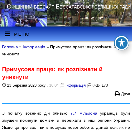
Офіційний вебсайт Бессарабської селищної ради
МЕНЮ
Головна
»
Інформація
» Примусова праця: як розпізнати й
уникнути
Примусова праця: як розпізнати й
уникнути
13 Березня 2023 року
, 16:04
|
Інформація
|
0
|
170
Друк
З початку воєнних дій близько
7,7 мільйона
українців були
змушені покинути домівки й переїхати в інші регіони України.
Якщо це про вас і ви в пошуках нової роботи, дізнайтеся, як не