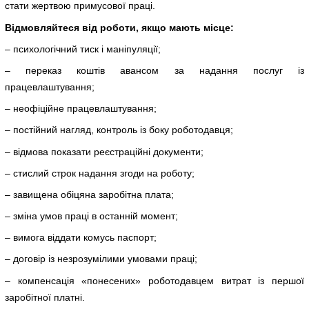
стати жертвою примусової праці.
Відмовляйтеся від роботи, якщо мають місце:
– психологічний тиск і маніпуляції;
– переказ коштів авансом за надання послуг із
працевлаштування;
– неофіційне працевлаштування;
– постійний нагляд, контроль із боку роботодавця;
– відмова показати реєстраційні документи;
– стислий строк надання згоди на роботу;
– завищена обіцяна заробітна плата;
– зміна умов праці в останній момент;
– вимога віддати комусь паспорт;
– договір із незрозумілими умовами праці;
– компенсація «понесених» роботодавцем витрат із першої
заробітної платні.