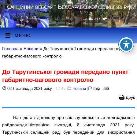
Офіційний вебсайт Бессарабської селищної ради
МЕНЮ
Головна
»
Новини
» До Тарутинської громади передано пункт
габаритно-вагового контролю
До Тарутинської громади передано пункт
габаритно-вагового контролю
08 Листопада 2021 року
, 17:45
|
Новини
|
0
|
366
Друк
На підставі договору про спільну діяльність з Болградською
райдержадміністрацією сьогодні, 8 листопада 2021 року
Тарутинській селищній раді був переданий для використання