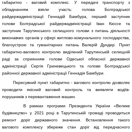
габаритно - ваговий комплекс. У передачі транспорту з
обладнанням взяли участь: голова Болградської
райдержадміністрації Геннадій Бамбура, перший заступник
голови Болградської райдержадміністрації Іван Кюссе та
заступник Тарутинського селищного голови з питань діяльності
виконавчих органів у сфері житлово-комунального господарства,
благоустрою та гуманітарних питань Валерій Дундер. Пункт
габаритно-вагового контролю виділений Тарутинській селищній
раді за сприянням голови Одеської обласної державної
адміністрації Сергія Гриневецького та голови Болградської
районної державної адміністрації Геннадія Бамбури.
Пересувний пункт габаритно - вагового контролю дозволяє
проводити якісний ваговий контроль та виявляти водіїв-
порушників з перевантаження машин.
В рамках програми Президента України «Велике
будівництво» у 2021 році в Тарутинській громаді проводиться
ремонт доріг державного значення. Встановлення такого
вагового комплексу збереже стан доріг від передчасного