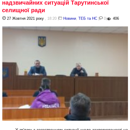
надзвичайних ситуацій Тарутинської
селищної ради
27 Жовтня 2021 року
, 18:20
|
Новини
,
ТЕБ та НС
|
0
|
406
У зв’язку з загостренням ситуації щодо захворюваності на