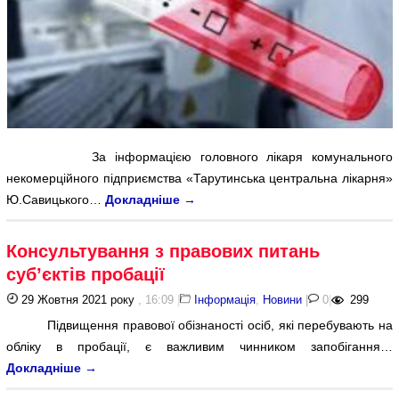
За інформацією головного лікаря комунального
некомерційного підприємства «Тарутинська центральна лікарня»
Ю.Савицького…
Докладніше
→
Консультування з правових питань
суб’єктів пробації
29 Жовтня 2021 року
, 16:09
|
Інформація
,
Новини
|
0
|
299
Підвищення правової обізнаності осіб, які перебувають на
обліку в пробації, є важливим чинником запобігання…
Докладніше
→