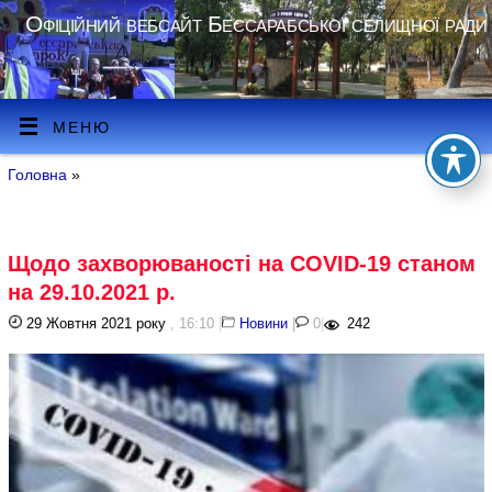
Офіційний вебсайт Бессарабської селищної ради
МЕНЮ
Головна
»
Щодо захворюваності на COVID-19 станом
на 29.10.2021 р.
29 Жовтня 2021 року
, 16:10
|
Новини
|
0
|
242