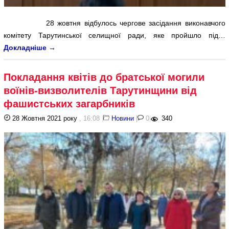
28 жовтня відбулось чергове засідання виконавчого
комітету Тарутинської селищної ради, яке пройшло під…
Докладніше
→
Покладання квітів до братської могили
воїнів-визволителів Тарутинщини від
фашистських загарбників
28 Жовтня 2021 року
, 16:08
|
Новини
|
0
|
340