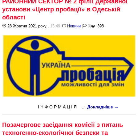
РАЙОННИЙ СЕКТОР № 2 філії Державної
установи «Центр пробації» в Одеській
області
28 Жовтня 2021 року
, 15:49
|
Новини
|
0
|
398
І Н Ф О Р М А Ц І Я …
Докладніше
→
Позачергове засідання комісії з питань
техногенно-екологічної безпеки та