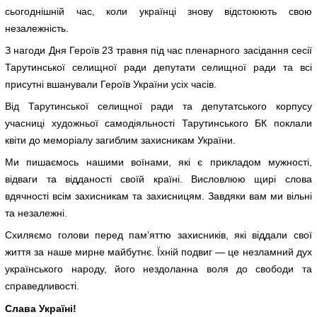
сьогоднішній час, коли українці знову відстоюють свою
незалежність.
З нагоди Дня Героїв 23 травня під час пленарного засідання сесії
Тарутинської селищної ради депутати селищної ради та всі
присутні вшанували Героїв України усіх часів.
Від Тарутинської селищної ради та депутатського корпусу
учасниці художньої самодіяльності Тарутинського БК поклали
квіти до меморіалу загиблим захисникам України.
Ми пишаємось нашими воїнами, які є прикладом мужності,
відваги та відданості своїй країні. Висловлюю щирі слова
вдячності всім захисникам та захисницям. Завдяки вам ми вільні
та незалежні.
Схиляємо голови перед памʼяттю захисників, які віддали свої
життя за наше мирне майбутнє. Їхній подвиг — це незламний дух
українського народу, його нездоланна воля до свободи та
справедливості.
Слава Україні!