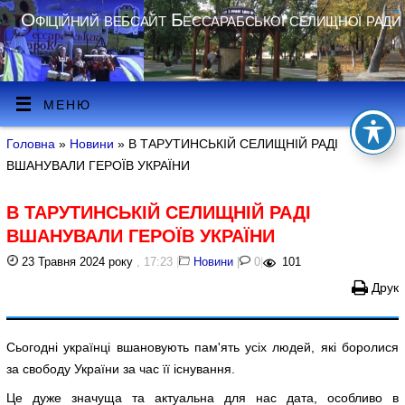
Офіційний вебсайт Бессарабської селищної ради
МЕНЮ
Головна
»
Новини
» В ТАРУТИНСЬКІЙ СЕЛИЩНІЙ РАДІ
ВШАНУВАЛИ ГЕРОЇВ УКРАЇНИ
В ТАРУТИНСЬКІЙ СЕЛИЩНІЙ РАДІ
ВШАНУВАЛИ ГЕРОЇВ УКРАЇНИ
23 Травня 2024 року
, 17:23
|
Новини
|
0
|
101
Друк
Сьогодні українці вшановують пам'ять усіх людей, які боролися
за свободу України за час її існування.
Це дуже значуща та актуальна для нас дата, особливо в