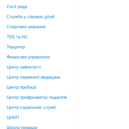
Сесії ради
Служба у справах дітей
Спортивні змагання
ТЕБ та НС
Терцентр
Фінансове управління
Центр зайнятості
Центр первинної медицини
Центр пробації
Центр профрозвитку педагогів
Центр соціальних служб
ЦНАП
Школи громади