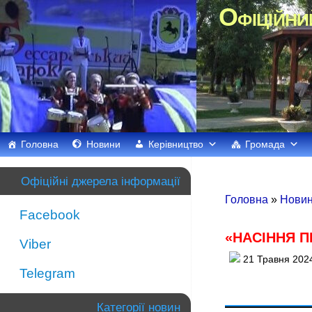
Офіційни
Головна
Новини
Керівництво
Громада
Офіційні джерела інформації
Головна
»
Нови
Facebook
«НАСІННЯ 
Viber
21 Травня 202
Telegram
Категорії новин