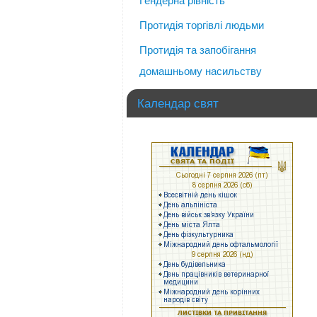
Гендерна рівність
Протидія торгівлі людьми
Протидія та запобігання
домашньому насильству
Календар свят