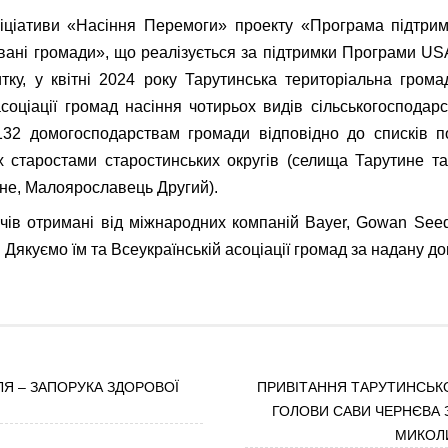
іціативи «Насіння Перемоги» проекту «Програма підтрим
вані громади», що реалізується за підтримки Програми USA
итку, у квітні 2024 року Тарутинська територіальна гром
асоціації громад насіння чотирьох видів сільськогосподарсь
132 домогосподарствам громади відповідно до списків п
х старостами старостинських округів (селища Тарутине т
рне, Малоярославець Другий).
чів отримані від міжнародних компаній Bayer, Gowan Se
 Дякуємо їм та Всеукраїнській асоціації громад за надану до
ЛЯ – ЗАПОРУКА ЗДОРОВОЇ
ПРИВІТАННЯ ТАРУТИНСЬК
ГОЛОВИ САВИ ЧЕРНЄВА 
МИКОЛ