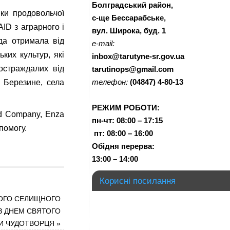
Болградський район,
ки продовольчої
с-ще Бессарабське,
ID з аграрного і
вул. Широка, буд. 1
ада отримала від
e-mail:
ких культур, які
inbox@tarutyne-sr.gov.ua
остраждалих від
tarutinops@gmail.com
телефон:
(04847) 4-80-13
а Березине, села
РЕЖИМ РОБОТИ:
ed Company, Enza
пн-чт:
08:00 – 17:15
помогу.
п
т:
08:00 – 16:00
Обідня перерва:
13:00 – 14:00
Корисні посилання
ОГО СЕЛИЩНОГО
З ДНЕМ СВЯТОГО
И ЧУДОТВОРЦЯ
»