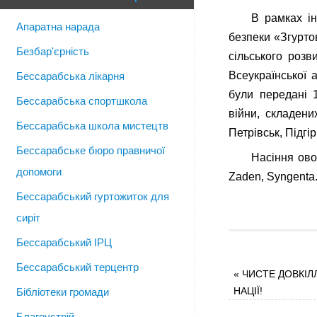
В рамках ін
Апаратна нарада
безпеки «Згурто
Безбар'єрність
сільського розв
Всеукраїнської 
Бессарабська лікарня
були передані 
Бессарабська спортшкола
війни, складени
Бессарабська школа мистецтв
Петрівськ, Підгі
Бессарабське бюро правничої
Насіння ово
допомоги
Zaden, Syngenta.
Бессарабський гуртожиток для
сиріт
Бессарабський ІРЦ
Бессарабський терцентр
«
ЧИСТЕ ДОВКІЛ
НАЦІЇ!
Бібліотеки громади
Благоустрій