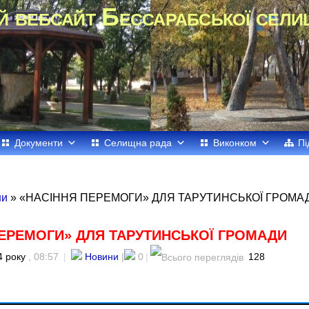
й вебсайт Бессарабської сели
Документи
Селищна рада
Виконком
Пі
ни
» «НАСІННЯ ПЕРЕМОГИ» ДЛЯ ТАРУТИНСЬКОЇ ГРОМА
ПЕРЕМОГИ» ДЛЯ ТАРУТИНСЬКОЇ ГРОМАДИ
4 року
, 08:57
|
Новини
|
0
|
128