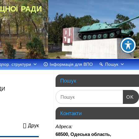
щної ради
дпор. структури
Інформація для ВПО
Пошук
Пошук
ДИ
OK
Контакти
Друк
Адреса:
68500, Одеська область,