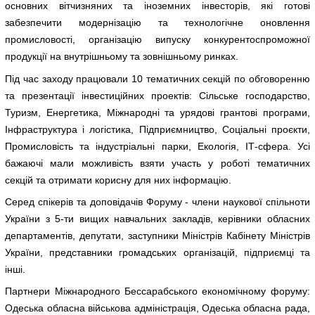
основних вітчизняних та іноземних інвесторів, які готові
забезпечити модернізацію та технологічне оновлення
промисловості, організацію випуску конкурентоспроможної
продукції на внутрішньому та зовнішньому ринках.
Під час заходу працювали 10 тематичних секцій по обговоренню
та презентації інвестиційних проектів: Сільське господарство,
Туризм, Енергетика, Міжнародні та урядові грантові програми,
Інфраструктура і логістика, Підприємництво, Соціальні проєкти,
Промисловість та індустріальні парки, Екологія, ІТ-сфера. Усі
бажаючі мали можливість взяти участь у роботі тематичних
секцій та отримати корисну для них інформацію.
Серед спікерів та доповідачів Форуму - члени наукової спільноти
України з 5-ти вищих навчальних закладів, керівники обласних
департаментів, депутати, заступники Міністрів Кабінету Міністрів
України, представники громадських організацій, підприємці та
інші.
Партнери Міжнародного Бессарабського економічному форуму:
Одеська обласна військова адміністрація, Одеська обласна рада,