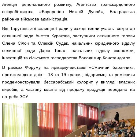
Агенція регіонального розвитку, Агентство транскордонного
співробітництва «Єврорегіон Нижній Дунай», Болградська
районна військова адміністрація.
Від Тарутинської селищної ради у заході взяли участь: секретар
селищної ради Анетта Куракова, заступники селищного голови
Олена Сілоч та Олексій Судак, начальник юридичного відділу
селищної ради Дарія Топал, начальник відділу економіки,
інвестицій та сільського господарства Володимир Констандогло.
В рамках Форуму на ярмарку-виставці «Смачний баранчик»,
протягом двох днів – 18 та 19 травня, підприємці та ремісники
продемонстрували бессарабський колорит у вигляді власних
виробів, а частину коштів від продажу продукції передано на
потреби ЗСУ.