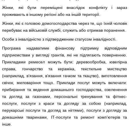
Жінки, які були переміщені внаслідок конфлікту і зараз
проживають в іншому регіоні або на іншій території.
Жінки, які є головою домогосподарства через те, що їхній чоловік
перебуває на військовій службі, служить або отримав поранення.
Особи з інвалідністю з підтвердженим статусом інвалідності.
Програма надаватиме фінансову підтримку відповідним
підприємствам у вигляді грантів, які не підлягають поверненню.
Прикладами ремесел можуть бути: деревообробка, ювелірна
справа, гончарство та кераміка, текстильне мистецтво
(наприклад, в’язання, в’язання гачком та ткацтво), виготовлення
свічок, миловаріння тощо. Приклади послуг можуть включати:
прибирання та ведення домашнього господарства, озеленення
та догляд за газонами, персональні тренування та фітнес-
послуги, послуги з краси та догляду за собою (наприклад,
перукарські послуги та догляд за нігтями), послуги з догляду за
домашніми тваринами, ІТ-послуги та ремонт комп’ютерів та
інше.