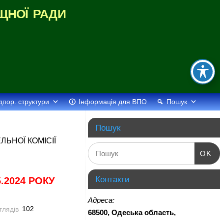
щної ради
дпор. структури
Інформація для ВПО
Пошук
Пошук
ЬНОЇ КОМІСІЇ
OK
Контакти
.2024 РОКУ
Адреса:
102
68500, Одеська область,