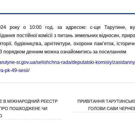
024 року о 10:00 год. за адресою: с-ще Тарутине, в
ідання постійної комісії з питань земельних відносин, прир
торії, будівництва, архітектури, охорони пам’яток, істори
 З порядком денним можна ознайомитись за посиланням
tarutyne-sr.gov.ua/selishchna-rada/deputatski-komisiy/zasidanny
a-pk-49-sesii/
 В МІЖНАРОДНИЙ РЕЄСТР
ПРИВІТАННЯ ТАРУТИНСЬК
І ПРО ПОШКОДЖЕНЕ ЧИ
ГОЛОВИ САВИ ЧЕРНЄВ
О