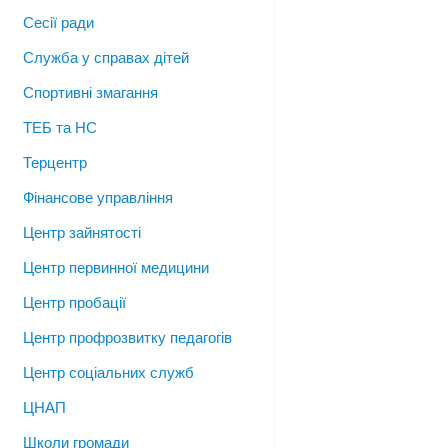
Сесії ради
Служба у справах дітей
Спортивні змагання
ТЕБ та НС
Терцентр
Фінансове управління
Центр зайнятості
Центр первинної медицини
Центр пробації
Центр профрозвитку педагогів
Центр соціальних служб
ЦНАП
Школи громади