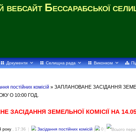
й вебсайт Бессарабської сели
Документи
Селищна рада
Виконком
Пі
ання постійних комісій
» ЗАПЛАНОВАНЕ ЗАСІДАННЯ ЗЕМЕЛ
ОКУ О 10:00 ГОД.
Е ЗАСІДАННЯ ЗЕМЕЛЬНОЇ КОМІСІЇ НА 14.05
.
4 року
, 17:36
|
Засідання постійних комісій
|
0
|