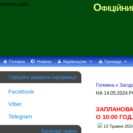
Офіційни
Головна
Новини
Керівництво
Громада
Офіційні джерела інформації
Головна
»
Засід
Facebook
НА 14.05.2024 Р
Viber
ЗАПЛАНОВАН
Telegram
О 10:00 ГОД
13 Травня 202
Категорії новин