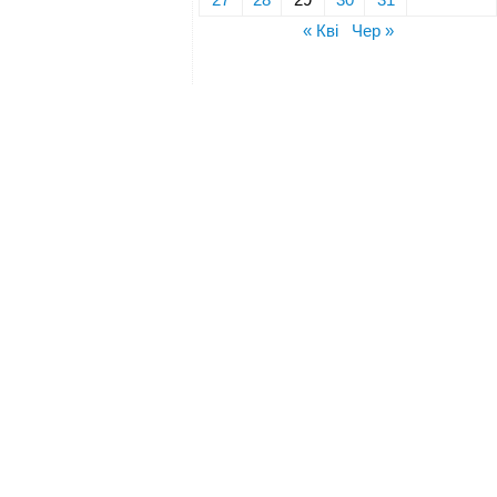
« Кві
Чер »