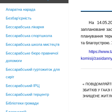
Апаратна нарада
Безбар'єрність
На 14.05.2
Бессарабська лікарня
заплановане зас
Бессарабська спортшкола
планування тери
та благоустрою.
Бессарабська школа мистецтв
https://www.
Бессарабське бюро правничої
komisij/zasidanny
допомоги
Бессарабський гуртожиток для
сиріт
«
ПОВІДОМЛЯЙТЕ
Бессарабський ІРЦ
ЗБИТКІВ У ГААЗ
Бессарабський терцентр
ЗНИЩЕНЕ ЖИТЛ
Бібліотеки громади
Благоустрій