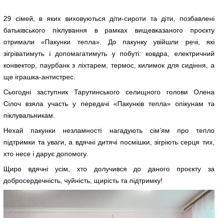
29 сімей, в яких виховуються діти-сироти та діти, позбавлені
батьківського піклування в рамках вищевказаного проєкту
отримали «Пакунки тепла». До пакунку увійшли речі, які
зігріватимуть і допомагатимуть у побуті: ковдра, електричний
конвектор, паурбанк з ліхтарем, термос, килимок для сидіння, а
ще іграшка-антистрес.
Сьогодні заступник Тарутинського селищного голови Олена
Сілоч взяла участь у передачі «Пакунків тепла» опікунам та
піклувальникам.
Нехай пакунки незламності нагадують сім’ям про тепло
підтримки та уваги, а вдячні дитячі посмішки, зігріють серця тих,
хто несе і дарує допомогу.
Щиро вдячні усім, хто долучився до даного проєкту за
добросердечність, чуйність, щирість та підтримку!