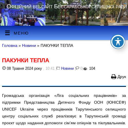
Офіційний вебсайт Бессарабської селищної ради
МЕНЮ
Головна
»
Новини
» ПАКУНКИ ТЕПЛА
ПАКУНКИ ТЕПЛА
08 Травня 2024 року
, 10:41
|
Новини
|
0
|
104
Друк
Громадська організація «Ліга соціальних працівників» за
підтримки Представництва Дитячого Фонду ООН (ЮНІСЕФ)
UNICEF Ukraine через працівників Тарутинського селищного
центру соціальних служб реалізовує в Тарутинській громаді
проєкт щодо надання допомоги сім’ям опікунів та піклувальників.