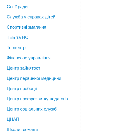
Сесії ради
Служба у справах дітей
Спортивні змагання
ТЕБ та НС
Терцентр
Фінансове управління
Центр зайнятості
Центр первинної медицини
Центр пробації
Центр профрозвитку педагогів
Центр соціальних служб
ЦНАП
Школи громади