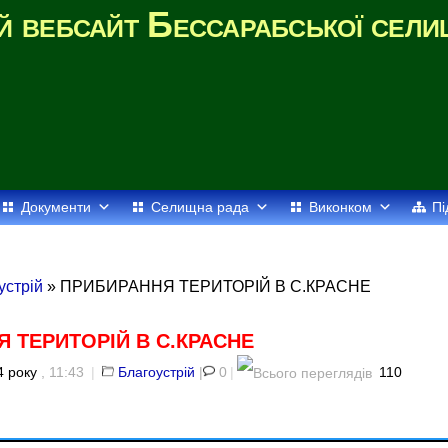
й вебсайт Бессарабської сели
Документи
Селищна рада
Виконком
Пі
устрій
» ПРИБИРАННЯ ТЕРИТОРІЙ В С.КРАСНЕ
 ТЕРИТОРІЙ В С.КРАСНЕ
4 року
, 11:43
|
Благоустрій
|
0
|
110