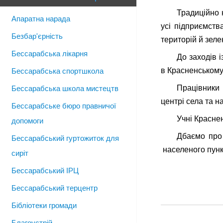
Традиційно н
Апаратна нарада
усі підприємств
Безбар'єрність
територій й зеле
Бессарабська лікарня
До заходів 
в Красненському
Бессарабська спортшкола
Працівники 
Бессарабська школа мистецтв
центрі села та н
Бессарабське бюро правничої
Учні Краснен
допомоги
Дбаємо про 
Бессарабський гуртожиток для
населеного пункт
сиріт
Бессарабський ІРЦ
Бессарабський терцентр
Бібліотеки громади
Благоустрій