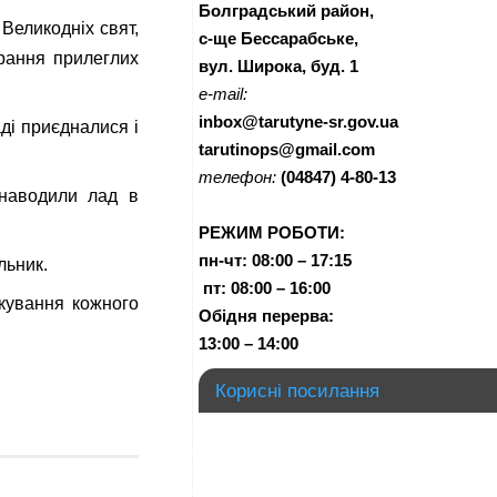
Болградський район,
 Великодніх свят,
с-ще Бессарабське,
ирання прилеглих
вул. Широка, буд. 1
e-mail:
inbox@tarutyne-sr.gov.ua
ді приєдналися і
tarutinops@gmail.com
телефон:
(04847) 4-80-13
и наводили лад в
РЕЖИМ РОБОТИ:
пн-чт:
08:00 – 17:15
льник.
п
т:
08:00 – 16:00
кування кожного
Обідня перерва:
13:00 – 14:00
Корисні посилання