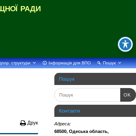
щної ради
дпор. структури
Інформація для ВПО
Пошук
Пошук
OK
Контакти
Друк
Адреса:
68500, Одеська область,