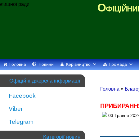
Офіційни
Головна
Новини
Керівництво
Громада
Офіційні джерела інформації
Головна
»
Благо
Facebook
ПРИБИРАННЯ
Viber
03 Травня 202
Telegram
Категорії новин