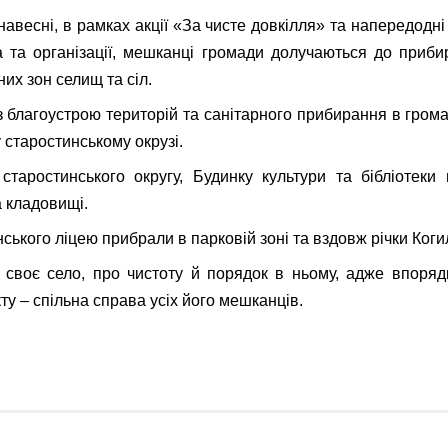
авесні, в рамках акції «За чисте довкілля» та напередодні
а та організації, мешканці громади долучаються до приб
них зон селищ та сіл.
із благоустрою територій та санітарного прибирання в грома
 старостинському окрузі.
старостинського округу, Будинку культури та бібліотек
а кладовищі.
ського ліцею прибрали в парковій зоні та вздовж річки Коги
своє село, про чистоту й порядок в ньому, адже впоряд
у – спільна справа усіх його мешканців.