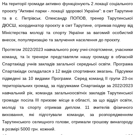
На території громади активно функціонують 2 локації соціального
проєкту "Активні парки - локації здорової України": в смт Тарутине
та в с. Петрівськ. Олександр ПОПОВ, тренер Тарутинської
ДЮСШ, координатор проєкту в смт Тарутине, отримав подяку від
Міністерства молоді та спорту України за вагомий особистий
внесок, популяризацію та залучення населення до проєкту.
Протягом 2022/2023 навчального року учні-спортсмени, учасники
команд, та їх тренери представляли нашу громаду в обласній
Спартакіаді учнів закладів загальної середньої освіти. Програма
Спартакіади складалася з 12 видів спортивних змагань. Підсумки
підведені за 10 видами Програми. Серед команд ІІ групи 23-ох
територіальних громад, за підсумками Спартакіади за 2022/2023
навчальний рік, команда загальноосвітніх закладів Тарутинської
громади посіла ІІІ призове місце в області, за що відділ освіти,
молоді та спорту отримав диплом. 11 вчителів фізичного
виховання, які підготували команди, за розпорядженням
Тарутинського селищного голови, отримали грошову винагороду
в розмірі 5000 грн. кожний.