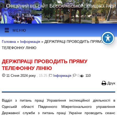
Офіційний вебсайт Бессарабської селищної ради
МЕНЮ
Головна
»
Інформація
» ДЕРЖПРАЦІ ПРОВОДИТЬ ПРЯМУ
ТЕЛЕФОННУ ЛІНІЮ
ДЕРЖПРАЦІ ПРОВОДИТЬ ПРЯМУ
ТЕЛЕФОННУ ЛІНІЮ
11 Січня 2024 року
, 15:25
|
Інформація
|
0
|
110
Друк
Відділ з питань праці Управління інспекційної діяльності в
Одеській області Південного Міжрегіонального управління
Державної служби з питань праці України проводить сеанс