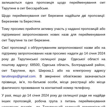
залишається одна пропозиція щодо перейменування смт
Тарутине в смт Бессарабське.
Щодо перейменування смт Березине надійшли дві пропозиції:
Березневе та Берестяне.
Тому просимо прийняти активну участь у наданні пропозицій або
підтриманні запропонованих нових назв для перейменування
смт Тарутине та смт Березине.
Свої пропозиції з обґрунтуванням запропонованої назви або на
підтримку запропонованих назв просимо надати до 14 січня 2024
року до Тарутинської селищної ради Одеської області на
поштову адресу: 68500, Одеська область, Болградський район,
смт Тарутине, вул. Широка,1 або на електронну адресу
tarutinops@gmail.com
. В зверненні обов’язково зазначається
прізвище, ім’я, по-батькові особи, місце реєстрації або місце
фактичного проживання та контактний номер телефону.
У разі, якщо до 14 січня 2024 року до селищної ради не надійде
інших пропозицій, робоча група з питань перейменування
населених пунктів по Тарутинській селищній територіальній