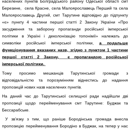
населених пунктів Болградського району Одеської області смт
Березине, села Красне, села Малоярославець Перший та села
Малоярославець Другий, смт Тарутине відповідно до підпункту
«є» пункту 4 частини першої статті 2 Закону України «Про
засудження та заборону пропаганди російської імперської
політики в Україні і деколонізацію топонімії» належать до
символіки російської імперської політики,
а подальше
функціонування вказаних назв, згідно з пунктом 1 частини
першої статті 2 Закону, є пропагандою російської
імперської політики.
Тому просимо мешканців Тарутинської громади з
відповідальністю та порозумінням віднестись до надання
пропозицій нових назв населених пунктів.
На даний час до Тарутинської селищної ради надійшли дві
пропозиції щодо перейменування смт Тарутине: Буджак та
Бессарабське.
У зв’язку з тим, що раніше Бородінська громада внесла
пропозицію перейменування Бородіно в Буджак, на тепер у нас