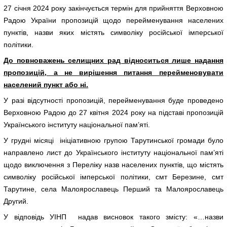
27 січня 2024 року закінчується термін для прийняття Верховною
Радою України пропозицій щодо перейменування населених
пунктів, назви яких містять символіку російської імперської
політики.
До повноважень селищних рад відноситься лише надання
пропозицій, а не вирішення питання перейменовувати
населений пункт або ні.
У разі відсутності пропозицій, перейменування буде проведено
Верховною Радою до 27 квітня 2024 року на підставі пропозицій
Українського інституту національної пам’яті.
У грудні місяці ініціативною групою Тарутинської громади було
направлено лист до Українського інституту національної пам’яті
щодо виключення з Переліку назв населених пунктів, що містять
символіку російської імперської політики, смт Березине, смт
Тарутине, села Малоярославець Перший та Малоярославець
Другий.
У відповідь УІНП надав висновок такого змісту: «…назви