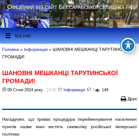
Офіційний вебсайт Бессарабської селищної ради
МЕНЮ
Головна
»
Інформація
» ШАНОВНІ МЕШКАНЦІ ТАРУТИНСЬКОЇ
ГРОМАДИ!
ШАНОВНІ МЕШКАНЦІ ТАРУТИНСЬКОЇ
ГРОМАДИ!
09 Січня 2024 року
, 13:02
|
Інформація
|
0
|
149
Друк
Нагадуємо, що триває процедура перейменування населених
пунктів назви яких містять символіку російської імперської
політики.