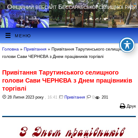
Офіційний вебсайт Бессарабської селищної ради
МЕНЮ
Головна
»
Привітання
» Привітання Тарутинського селищного
голови Сави ЧЕРНЄВА з Днем працівників торгівлі
Привітання Тарутинського селищного
голови Сави ЧЕРНЄВА з Днем працівників
торгівлі
28 Липня 2023 року
, 16:41
|
Привітання
|
0
|
201
Друк