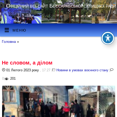
Офіційний вебсайт Бессарабської селищної ради
МЕНЮ
Головна
»
Не словом, а ділом
01 Лютого 2023 року
, 17:27
|
Новини в умовах воєнного стану
|
0
|
201