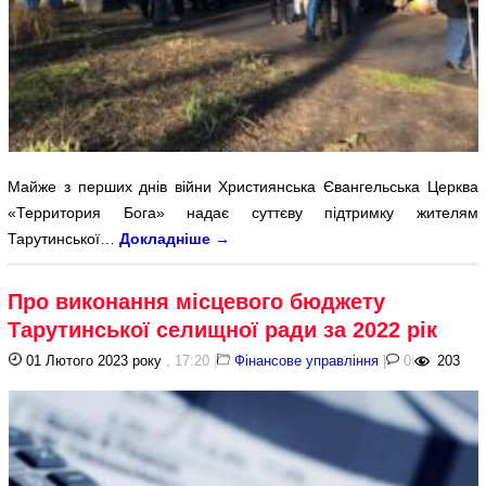
Майже з перших днів війни Християнська Євангельська Церква
«Территория Бога» надає суттєву підтримку жителям
Тарутинської…
Докладніше
→
Про виконання місцевого бюджету
Тарутинської селищної ради за 2022 рік
01 Лютого 2023 року
, 17:20
|
Фінансове управління
|
0
|
203