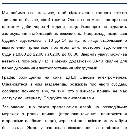
Ми робимо все можливе, щоб відключення кожного клієнта
тривало не більше, ніж 4 години. Однак воно може повторитися
протягом доби через 4 години, якщо Укренерго не відмінить
застосування стабілізаційних відключень. Наприклад, якщо ваш
будинок відключався з 10 до 14 ранку, то якщо стабілізаційне
відключення триватиме протягом дня, повторне відключення
буде з 18.00 до 22.00 і з 02.00 до 06.00. Зверніть увагу: можлива
невелика похибка у часі в межах додаткових 30-40 хвилин для
перепідключення електропостачання між групами.
Графік розміщений на сайті ДТЕК Одеські електромережі.
Ознайомтеся із ним заздалегідь, розкажіть про нього сусідам,
особливо похилого віку, та тим, хто з якихось причин не має
доступу до інтернету. Слідкуйте за оновленнями.
Зазначаємо, що також трапляються аварії на розподільчих
мережах з різних причин (перенавантаження, пошкодження
сторонніми особами, тощо), через які наші клієнти можуть бути
без світла. Якщо у вас після відключення за графіком не