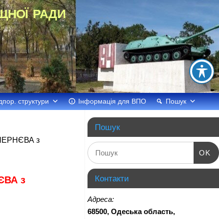
щної ради
дпор. структури
Інформація для ВПО
Пошук
Пошук
 ЧЕРНЄВА з
OK
Контакти
ЄВА з
Адреса:
68500, Одеська область,