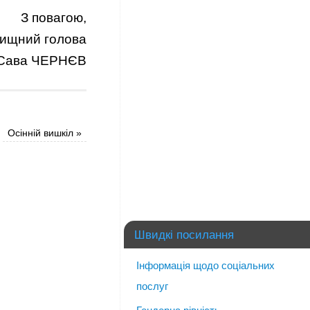
З повагою,
лищний голова
Сава ЧЕРНЄВ
Осінній вишкіл
»
Швидкі посилання
Інформація щодо соціальних
послуг