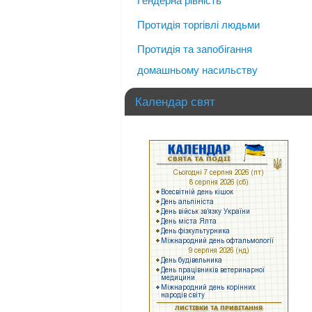
Гендерна рівність
Протидія торгівлі людьми
Протидія та запобігання
домашньому насильству
Календар свят