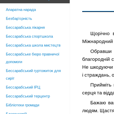
Апаратна нарада
Безбар'єрність
Бессарабська лікарня
Щорічно 
Бессарабська спортшкола
Міжнародний д
Бессарабська школа мистецтв
Обравши ц
Бессарабське бюро правничої
благородній с
допомоги
Не шкодуючи 
Бессарабський гуртожиток для
і страждань, 
сиріт
Прийміть 
Бессарабський ІРЦ
серця та відда
Бессарабський терцентр
Бажаю ва
Бібліотеки громади
людям. Щастя
Благоустрій