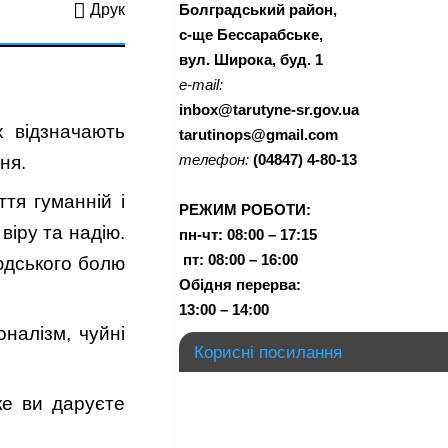
Болградський район,
Друк
с-ще Бессарабське,
вул. Широка, буд. 1
e-mail:
inbox@tarutyne-sr.gov.ua
х відзначають
tarutinops@gmail.com
телефон:
(04847) 4-80-13
ня.
тя гуманній і
РЕЖИМ РОБОТИ:
віру та надію.
пн-чт:
08:00 – 17:15
п
т:
08:00 – 16:00
юдського болю
Обідня перерва:
13:00 – 14:00
налізм, чуйні
Корисні посилання
ке ви даруєте