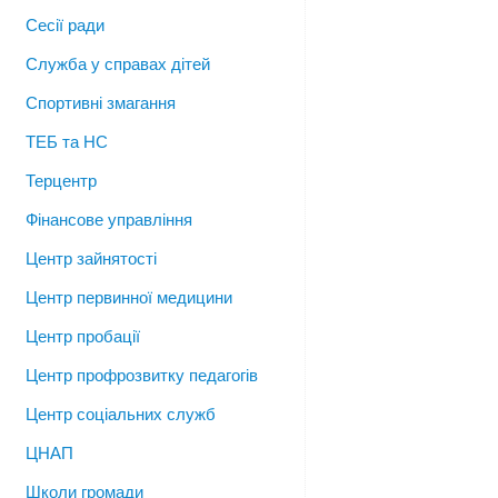
Сесії ради
Служба у справах дітей
Спортивні змагання
ТЕБ та НС
Терцентр
Фінансове управління
Центр зайнятості
Центр первинної медицини
Центр пробації
Центр профрозвитку педагогів
Центр соціальних служб
ЦНАП
Школи громади