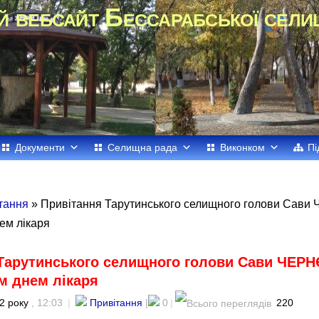
й вебсайт Бессарабської сели
Документи
Селищна рада
Виконком
Пі
тання
» Привітання Тарутинського селищного голови Сави
ем лікаря
Тарутинського селищного голови Сави ЧЕРН
м днем лікаря
2 року
, 12:03
|
Привітання
|
0
|
220