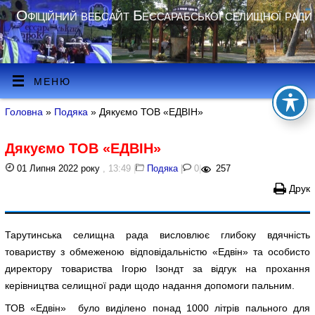
Офіційний вебсайт Бессарабської селищної ради
МЕНЮ
Головна
»
Подяка
» Дякуємо ТОВ «ЕДВІН»
Дякуємо ТОВ «ЕДВІН»
01 Липня 2022 року
, 13:49
|
Подяка
|
0
|
257
Друк
Тарутинська селищна рада висловлює глибоку вдячність
товариству з обмеженою відповідальністю «Едвін» та особисто
директору товариства Ігорю Ізондт за відгук на прохання
керівництва селищної ради щодо надання допомоги пальним.
ТОВ «Едвін» було виділено понад 1000 літрів пального для