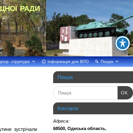
щної ради
дпор. структури
Інформація для ВПО
Пошук
Пошук
OK
Контакти
Адреса:
68500, Одеська область,
ине зустрічали