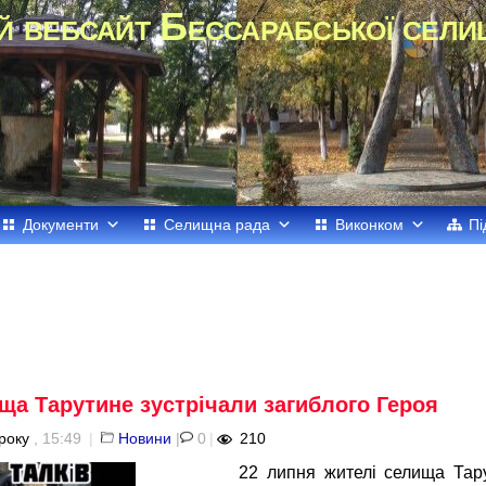
й вебсайт Бессарабської сели
Документи
Селищна рада
Виконком
Пі
ща Тарутине зустрічали загиблого Героя
року
, 15:49
|
Новини
|
0
|
210
22 липня жителі селища Тарут