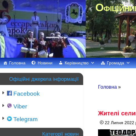
Офіційни
Головна
Новини
Керівництво
Громада
Офіційні джерела інформації
Головна
»
Facebook
Viber
Жителі сели
Telegram
22 Липня 2022 
Категорії новин