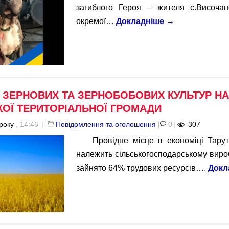
загиблого Героя – жителя с.Височанс
окремої…
Докладніше
→
Х ЗЕРНОВИХ ТА ЗЕРНОБОБОВИХ КУЛЬТУР НА
КОЇ ТЕРИТОРІАЛЬНОЇ ГРОМАДИ
року
, 14:46
|
Повідомлення та оголошення
|
0
|
307
Провідне місце в економіці Тарут
належить сільськогосподарському виро
зайнято 64% трудових ресурсів….
Докл