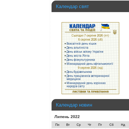
Календар свят
Календар новин
Липень 2022
Пн
Вт
Ср
Чт
Пт
Сб
Нд