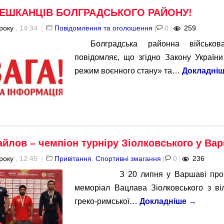
МЕШКАНЦІВ БОЛГРАДСЬКОГО РАЙОНУ!
року
, 14:34
|
Повідомлення та оголошення
|
0
|
259
Болградська районна військова
повідомляє, що згідно Закону Україн
режим воєнного стану» та…
Докладні
йлов – чемпіон турніру Зіолковського у Вар
року
, 12:45
|
Привітання
,
Спортивні змагання
|
0
|
236
З 20 липня у Варшаві провод
меморіал Вацлава Зіолковського з віл
греко-римської…
Докладніше
→