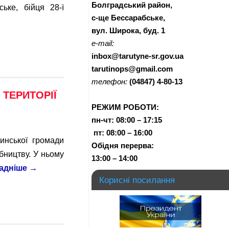
Болградський район,
ьке, бійця 28-ї
с-ще Бессарабське,
вул. Широка, буд. 1
e-mail:
inbox@tarutyne-sr.gov.ua
tarutinops@gmail.com
телефон:
(04847) 4-80-13
 ТЕРИТОРІЇ
РЕЖИМ РОБОТИ:
пн-чт:
08:00 – 17:15
п
т:
08:00 – 16:00
инської громади
Обідня перерва:
бництву. У ньому
13:00 – 14:00
адніше
→
Корисні посилання