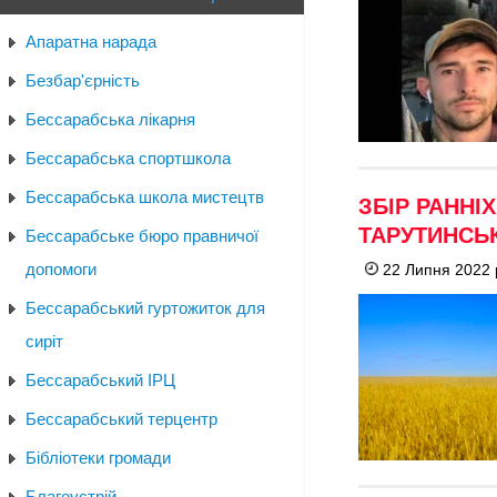
Апаратна нарада
Безбар'єрність
Бессарабська лікарня
Бессарабська спортшкола
Бессарабська школа мистецтв
ЗБІР РАННІ
ТАРУТИНСЬ
Бессарабське бюро правничої
допомоги
22 Липня 2022 
Бессарабський гуртожиток для
сиріт
Бессарабський ІРЦ
Бессарабський терцентр
Бібліотеки громади
Благоустрій