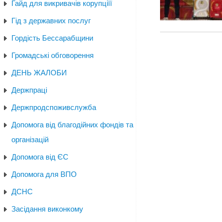
Гайд для викривачів корупціїї
Гід з державних послуг
Гордість Бессарабщини
Громадські обговорення
ДЕНЬ ЖАЛОБИ
Держпраці
Держпродспоживслужба
Допомога від благодійних фондів та
організацій
Допомога від ЄС
Допомога для ВПО
ДСНС
Засідання виконкому