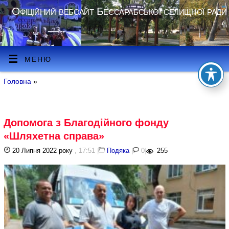
Офіційний вебсайт Бессарабської селищної ради
МЕНЮ
Головна
»
Допомога з Благодійного фонду
«Шляхетна справа»
20 Липня 2022 року
, 17:51
|
Подяка
|
0
|
255