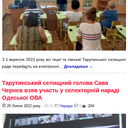
З 1 вересня 2022 року всі ліцеї та гімназії Тарутинської селищної
ради перейдуть на електронні…
Докладніше
→
Тарутинський селищний голова Сава
Чернєв взяв участь у селекторній нараді
Одеської ОВА
20 Липня 2022 року
, 09:01
|
Наради
|
0
|
204