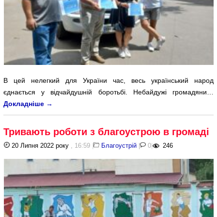
В цей нелегкий для України час, весь український народ
єднається у відчайдушній боротьбі. Небайдужі громадяни…
Докладніше
→
Тривають роботи з благоустрою в громаді
20 Липня 2022 року
, 16:59
|
Благоустрій
|
0
|
246