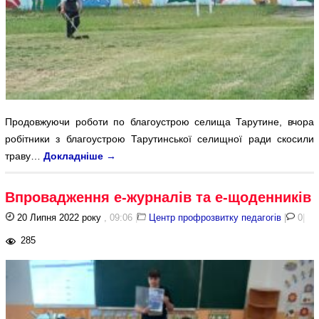
Продовжуючи роботи по благоустрою селища Тарутине, вчора
робітники з благоустрою Тарутинської селищної ради скосили
траву…
Докладніше
→
Впровадження е-журналів та е-щоденників
20 Липня 2022 року
, 09:06
|
Центр профрозвитку педагогів
|
0
|
285