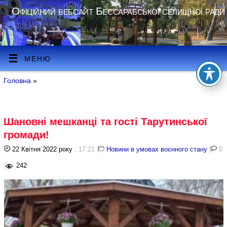
Офіційний вебсайт Бессарабської селищної ради
МЕНЮ
Головна
»
Шановні мешканці та гості Тарутинської
громади!
22 Квітня 2022 року
, 17:21
|
Новини в умовах воєнного стану
|
0
|
242