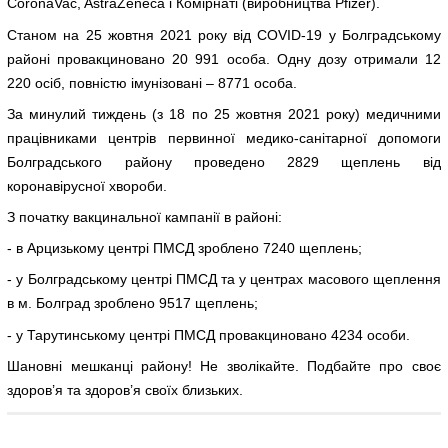
CoronaVac, AstraZeneca і Комірнаті (виробництва Pfizer).
Станом на 25 жовтня 2021 року від COVID-19 у Болградському
районі провакциновано 20 991 особа. Одну дозу отримали 12
220 осіб, повністю імунізовані – 8771 особа.
За минулий тиждень (з 18 по 25 жовтня 2021 року) медичними
працівниками центрів первинної медико-санітарної допомоги
Болградського району проведено 2829 щеплень від
коронавірусної хвороби.
З початку вакцинальної кампанії в районі:
- в Арцизькому центрі ПМСД зроблено 7240 щеплень;
- у Болградському центрі ПМСД та у центрах масового щеплення
в м. Болград зроблено 9517 щеплень;
- у Тарутинському центрі ПМСД провакциновано 4234 особи.
Шановні мешканці району! Не зволікайте. Подбайте про своє
здоров’я та здоров’я своїх близьких.