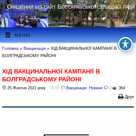
Офіційний вебсайт Бессарабської селищної ради
МЕНЮ
Головна
»
Вакцинація
» ХІД ВАКЦИНАЛЬНОЇ КАМПАНІЇ В
БОЛГРАДСЬКОМУ РАЙОНІ
ХІД ВАКЦИНАЛЬНОЇ КАМПАНІЇ В
БОЛГРАДСЬКОМУ РАЙОНІ
25 Жовтня 2021 року
, 19:00
|
Вакцинація
,
Новини
|
0
|
364
Друк