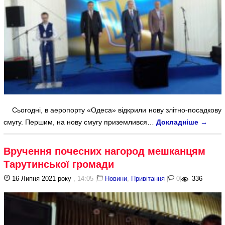
Сьогодні, в аеропорту «Одеса» відкрили нову злітно-посадкову
смугу. Першим, на нову смугу приземлився…
Докладніше
→
Вручення почесних нагород мешканцям
Тарутинської громади
16 Липня 2021 року
, 14:05
|
Новини
,
Привітання
|
0
|
336