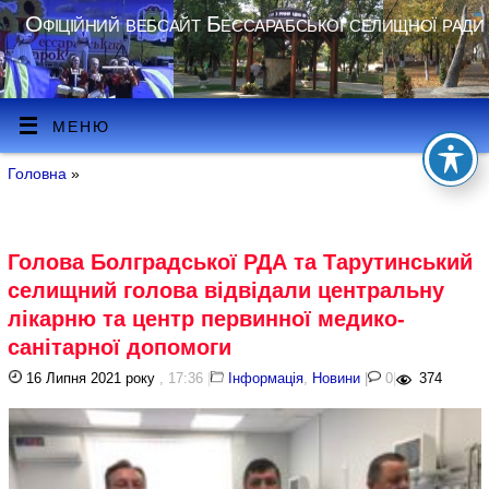
Офіційний вебсайт Бессарабської селищної ради
МЕНЮ
Головна
»
Голова Болградської РДА та Тарутинський
селищний голова відвідали центральну
лікарню та центр первинної медико-
санітарної допомоги
16 Липня 2021 року
, 17:36
|
Інформація
,
Новини
|
0
|
374