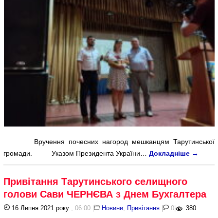
Вручення почесних нагород мешканцям Тарутинської
громади. Указом Президента України…
Докладніше
→
Привітання Тарутинського селищного
голови Сави ЧЕРНЄВА з Днем Бухгалтера
16 Липня 2021 року
, 06:00
|
Новини
,
Привітання
|
0
|
380