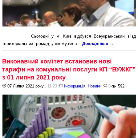
Сьогодні у м. Київ відбувся Всеукраїнський з’їзд
територіальних громад, у якому взяв…
Докладніше
→
Виконавчий комітет встановив нові
тарифи на комунальні послуги КП “ВУЖКГ”
з 01 липня 2021 року
07 Липня 2021 року
, 11:23
|
Інформація
,
Новини
|
0
|
592