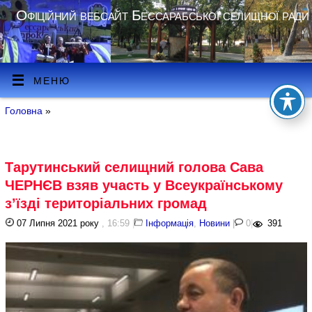
Офіційний вебсайт Бессарабської селищної ради
МЕНЮ
Головна
»
Тарутинський селищний голова Сава
ЧЕРНЄВ взяв участь у Всеукраїнському
з’їзді територіальних громад
07 Липня 2021 року
, 16:59
|
Інформація
,
Новини
|
0
|
391