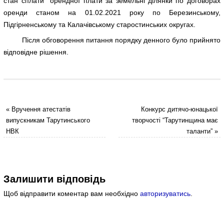
стан сплати орендної плати за земельні ділянки по договорах
оренди станом на 01.02.2021 року по Березинському,
Підгірненському та Калачівському старостинських округах.
Після обговорення питання порядку денного було прийнято
відповідне рішення.
«
Вручення атестатів
Конкурс дитячо-юнацької
випускникам Тарутинського
творчості “Тарутинщина має
НВК
таланти”
»
Залишити відповідь
Щоб відправити коментар вам необхідно
авторизуватись
.