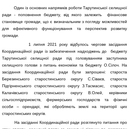
Один із основних напрямків роботи Тарутинської селищної
ради - поповнення бюджету, від якого залежить фінансове
становище громади, що є визначальним з погляду можливостей
для ефективного функціонування та перспектив розвитку
громади.
1 липня 2021 року відбулось чергове засідання
Координаційної ради із забезпечення надходжень до бюджету
Тарутинської селищної ради під головуванням заступника
селищного голови з питань економіки та бюджету О.Сілоч. На
засідання Координаційної ради були запрошені: староста
Березинського старостинського округу С.Сіваєв, староста
Підгірненського старостинського округу З.Тасмасис, староста
Калачівського старостинського округу В.Олей, керівники
сільгосппідприємств, фермерських господарств та фізичні
особи – орендарі, які обробляють землі на території цих
старостинських округів.
На засіданні Координаційної ради розглянуто питання про