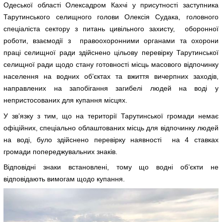
Одеської області Олексадром Кахчі у присутності заступника
Тарутинського селищного голови Олексія Судака, головного
спеціаліста сектору з питань цивільного захисту, оборонної
роботи, взаємодії з правоохоронними органами та охорони
праці селищної ради здійснено цільову перевірку Тарутинської
селищної ради щодо стану готовності місць масового відпочинку
населення на водних об’єктах та вжиття вичерпних заходів,
направлених на запобігання загибелі людей на воді у
непристосованих для купання місцях.
У зв’язку з тим, що на території Тарутинської громади немає
офіційних, спеціально облаштованих місць для відпочинку людей
на воді, було здійснено перевірку наявності на 4 ставках
громади попереджувальних знаків.
Відповідні знаки встановлені, тому що водні об’єкти не
відповідають вимогам щодо купання.