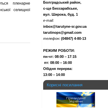
Болградський район,
ться пленарне
с-ще Бессарабське,
инської селищної
вул. Широка, буд. 1
e-mail:
inbox@tarutyne-sr.gov.ua
tarutinops@gmail.com
телефон:
(04847) 4-80-13
РЕЖИМ РОБОТИ:
пн-чт:
08:00 – 17:15
п
т:
08:00 – 16:00
Обідня перерва:
13:00 – 14:00
Корисні посилання