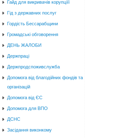
Гайд для викривачів корупціїї
Гід з державних послуг
Гордість Бессарабщини
Громадські обговорення
ДЕНЬ ЖАЛОБИ
Держпраці
Держпродспоживслужба
Допомога від благодійних фондів та
організацій
Допомога від ЄС
Допомога для ВПО
ДСНС
Засідання виконкому