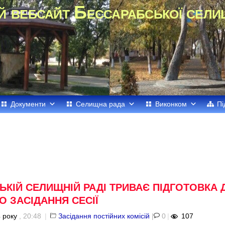
й вебсайт Бессарабської сели
Документи
Селищна рада
Виконком
Пі
ЬКІЙ СЕЛИЩНІЙ РАДІ ТРИВАЄ ПІДГОТОВКА 
 ЗАСІДАННЯ СЕСІЇ
 року
, 20:48
|
Засідання постійних комісій
|
0
|
107