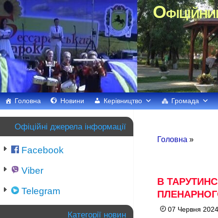
Офіційни
Головна
Новини
Керівництво
Громада
Офіційні джерела інформації
Головна
»
Facebook
Viber
В ТАРУТИНС
Telegram
ПЛЕНАРНОГО
07 Червня 2024
Категорії новин