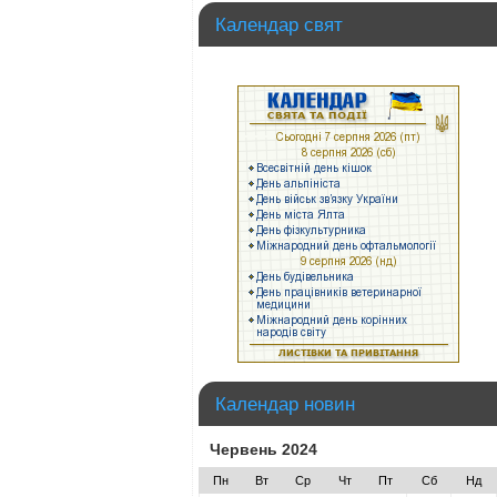
Календар свят
Календар новин
Червень 2024
Пн
Вт
Ср
Чт
Пт
Сб
Нд