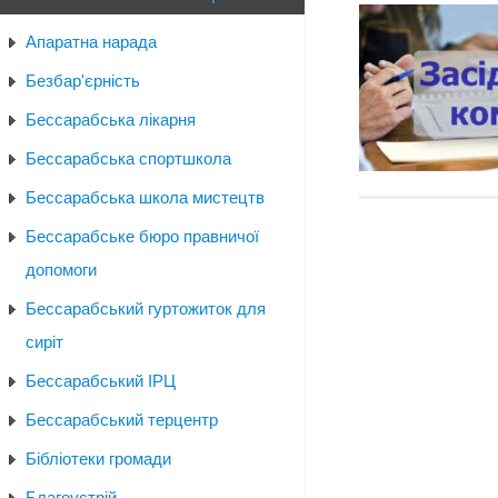
Апаратна нарада
Безбар'єрність
Бессарабська лікарня
Бессарабська спортшкола
Бессарабська школа мистецтв
Бессарабське бюро правничої
допомоги
Бессарабський гуртожиток для
сиріт
Бессарабський ІРЦ
Бессарабський терцентр
Бібліотеки громади
Благоустрій