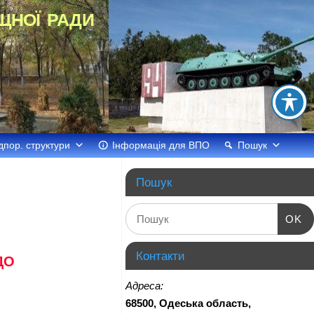
щної ради
дпор. структури
Інформація для ВПО
Пошук
Пошук
OK
Контакти
ДО
Адреса:
68500, Одеська область,