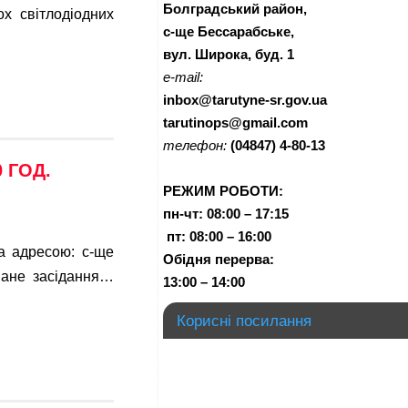
Болградський район,
х світлодіодних
с-ще Бессарабське,
вул. Широка, буд. 1
e-mail:
inbox@tarutyne-sr.gov.ua
tarutinops@gmail.com
телефон:
(04847) 4-80-13
 ГОД.
РЕЖИМ РОБОТИ:
пн-чт:
08:00 – 17:15
п
т:
08:00 – 16:00
за адресою: с-ще
Обідня перерва:
ване засідання…
13:00 – 14:00
Корисні посилання