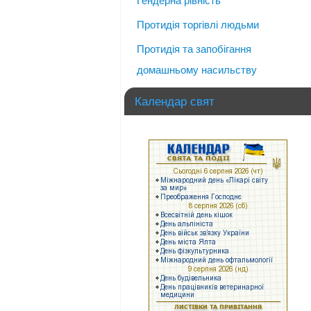
Гендерна рівність
Протидія торгівлі людьми
Протидія та запобігання
домашньому насильству
Календар свят