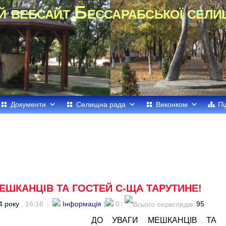
й вебсайт Бессарабської сели
Документи
Селищна рада
Виконком
Пі
ЕШКАНЦІВ ТА ГОСТЕЙ С-ЩА ТАРУТИНЕ!
4 року
, 16:16
|
Інформація
|
0
|
95
ДО УВАГИ МЕШКАНЦІВ ТА 