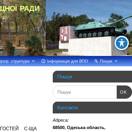
щної ради
дпор. структури
Інформація для ВПО
Пошук
Пошук
OK
Контакти
Адреса:
68500, Одеська область,
ГОСТЕЙ С-ЩА