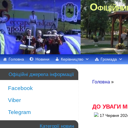
Офіційни
Головна
Новини
Керівництво
Громада
Офіційні джерела інформації
Головна
»
Facebook
Viber
ДО УВАГИ М
Telegram
17 Червня 202
Категорії новин