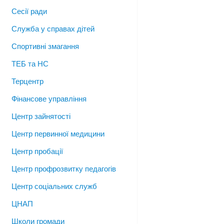
Сесії ради
Служба у справах дітей
Спортивні змагання
ТЕБ та НС
Терцентр
Фінансове управління
Центр зайнятості
Центр первинної медицини
Центр пробації
Центр профрозвитку педагогів
Центр соціальних служб
ЦНАП
Школи громади