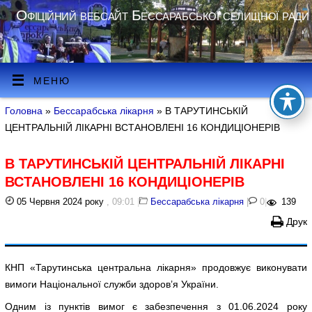
Офіційний вебсайт Бессарабської селищної ради
МЕНЮ
Головна
»
Бессарабська лікарня
» В ТАРУТИНСЬКІЙ
ЦЕНТРАЛЬНІЙ ЛІКАРНІ ВСТАНОВЛЕНІ 16 КОНДИЦІОНЕРІВ
В ТАРУТИНСЬКІЙ ЦЕНТРАЛЬНІЙ ЛІКАРНІ
ВСТАНОВЛЕНІ 16 КОНДИЦІОНЕРІВ
05 Червня 2024 року
, 09:01
|
Бессарабська лікарня
|
0
|
139
Друк
КНП «Тарутинська центральна лікарня» продовжує виконувати
вимоги Національної служби здоров’я України.
Одним із пунктів вимог є забезпечення з 01.06.2024 року