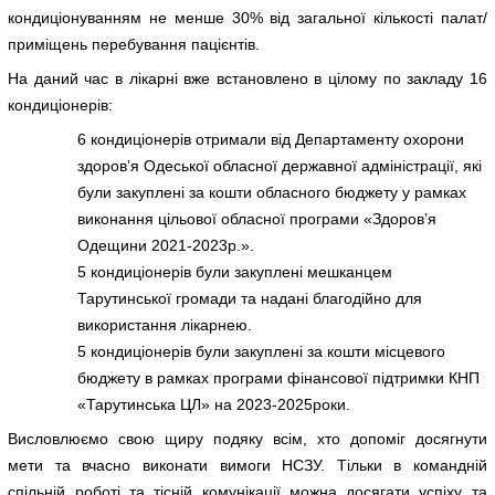
кондиціонуванням не менше 30% від загальної кількості палат/
приміщень перебування пацієнтів.
На даний час в лікарні вже встановлено в цілому по закладу 16
кондиціонерів:
6 кондиціонерів отримали від Департаменту охорони
здоров’я Одеської обласної державної адміністрації, які
були закуплені за кошти обласного бюджету у рамках
виконання цільової обласної програми «Здоров’я
Одещини 2021-2023р.».
5 кондиціонерів були закуплені мешканцем
Тарутинської громади та надані благодійно для
використання лікарнею.
5 кондиціонерів були закуплені за кошти місцевого
бюджету в рамках програми фінансової підтримки КНП
«Тарутинська ЦЛ» на 2023-2025роки.
Висловлюємо свою щиру подяку всім, хто допоміг досягнути
мети та вчасно виконати вимоги НСЗУ. Тільки в командній
спільній роботі та тісній комунікації можна досягати успіху та