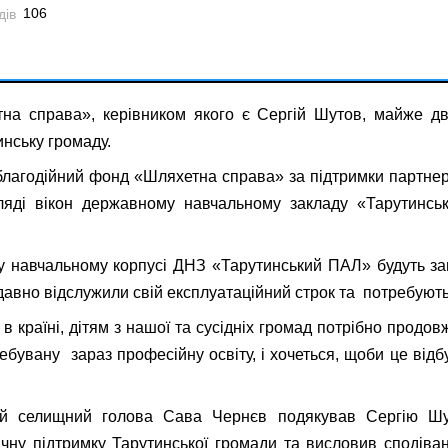
106
на справа», керівником якого є Сергій Шутов, майже дв
инську громаду.
благодійний фонд «Шляхетна справа» за підтримки партнер
ляді вікон державному навчальному закладу «Тарутинсь
.
 навчальному корпусі ДНЗ «Тарутинський ПАЛ» будуть зам
давно відслужили свій експлуатаційний строк та потребують
в країні, дітям з нашої та сусідніх громад потрібно продо
ебувану зараз професійну освіту, і хочеться, щоби це відб
ий селищний голова Сава Чернєв подякував Сергію Шу
ічну підтримку Тарутинської громади та висловив сподів