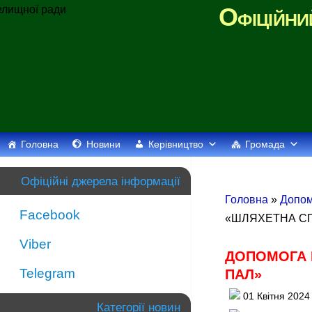
Офіційни
Головна
Новини
Керівництво
Громада
Офіційні джерела інформації
Головна
»
Допом
Facebook
«ШЛЯХЕТНА СП
Viber
ДОПОМОГА 
Telegram
ПАЛ»
01 Квітня 2024
Категорії новин