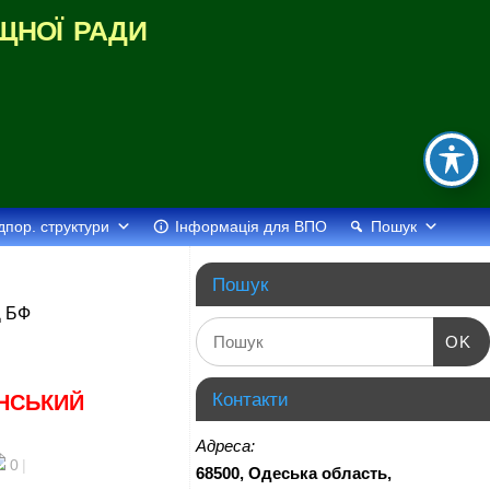
щної ради
дпор. структури
Інформація для ВПО
Пошук
Пошук
 БФ
OK
Контакти
ИНСЬКИЙ
Адреса:
0
|
68500, Одеська область,