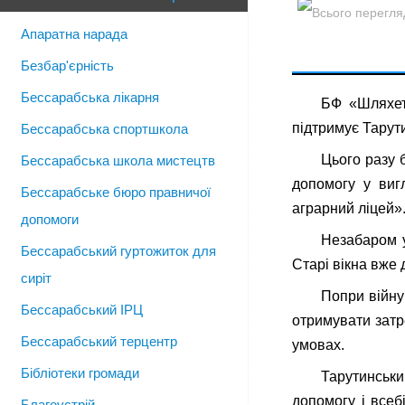
Апаратна нарада
Безбар'єрність
Бессарабська лікарня
БФ «Шляхет
підтримує Тарут
Бессарабська спортшкола
Цього разу 
Бессарабська школа мистецтв
допомогу у виг
Бессарабське бюро правничої
аграрний ліцей»
допомоги
Незабаром у
Бессарабський гуртожиток для
Старі вікна вже 
сиріт
Попри війну 
Бессарабський ІРЦ
отримувати затр
Бессарабський терцентр
умовах.
Бібліотеки громади
Тарутинськ
допомогу і всеб
Благоустрій