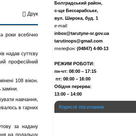
Болградський район,
с-ще Бессарабське,
Друк
вул. Широка, буд. 1
e-mail:
inbox@tarutyne-sr.gov.ua
а роки всебічно
tarutinops@gmail.com
телефон:
(04847) 4-80-13
ів надав суттєву
кий професійний
РЕЖИМ РОБОТИ:
пн-чт:
08:00 – 17:15
п
т:
08:00 – 16:00
інені 108 вікон.
Обідня перерва:
 заміни.
13:00 – 14:00
вжувати навчання,
Корисні посилання
увалось в гарних
тову за надану
ання на подальшу