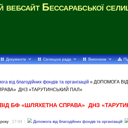
й вебсайт Бессарабської сели
Документи
Селищна рада
Виконком
Пі
ога від благодійних фондів та організацій
» ДОПОМОГА ВІД
РАВА» ДНЗ «ТАРУТИНСЬКИЙ ПАЛ»
ВІД БФ «ШЛЯХЕТНА СПРАВА» ДНЗ «ТАРУТ
 року
, 17:04
|
Допомога від благодійних фондів та організацій
|