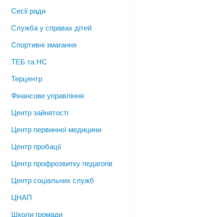
Сесії ради
Служба у справах дітей
Спортивні змагання
ТЕБ та НС
Терцентр
Фінансове управління
Центр зайнятості
Центр первинної медицини
Центр пробації
Центр профрозвитку педагогів
Центр соціальних служб
ЦНАП
Школи громади