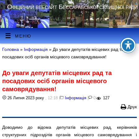
Офіційний вебсайт Бессарабської селищної ради
МЕНЮ
Головна
»
Інформація
» До уваги депутатів місцевих рад та
посадових осіб органів місцевого самоврядування!
До уваги депутатів місцевих рад та
посадових осіб органів місцевого
самоврядування!
26 Липня 2023 року
, 12:18
|
Інформація
|
0
|
127
Друк
Доводимо до відома депутатів місцевих рад, керівників
структурних підрозділів органів місцевого самоврядування і