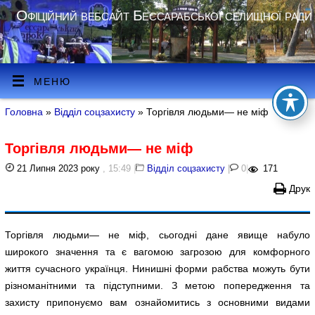
Офіційний вебсайт Бессарабської селищної ради
МЕНЮ
Головна
»
Відділ соцзахисту
» Торгівля людьми— не міф
Торгівля людьми— не міф
21 Липня 2023 року
, 15:49
|
Відділ соцзахисту
|
0
|
171
Друк
Торгівля людьми— не міф, сьогодні дане явище набуло
широкого значення та є вагомою загрозою для комфорного
життя сучасного українця. Нинишні форми рабства можуть бути
різноманітними та підступними. З метою попередження та
захисту припонуємо вам ознайомитись з основними видами